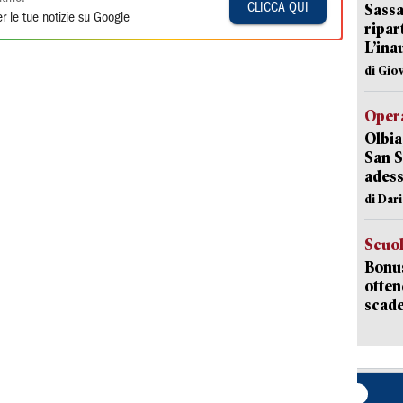
Sassa
CLICCA QUI
r le tue notizie su Google
ripar
L’ina
di Gio
Opera
Olbia
San S
adess
di Dar
Scuo
Bonus
otten
scade