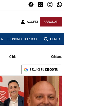
ACCEDI
ABBONATI
LA
ECONOMIA TOP1000
CERCA
Olbia
Oristano
SEGUICI SU
DISCOVER