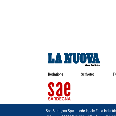
Redazione
Scriveteci
P
Sae Sardegna SpA – sede legale Zona industri