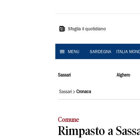
La
Nuova
Sardegna
Sfoglia il quotidiano
MENU
SARDEGNA
ITALIA MON
Sassari
Alghero
Sassari
Cronaca
Comune
Rimpasto a Sassa