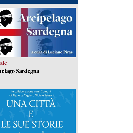
ale
pelago Sardegna