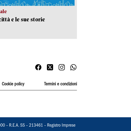
ale
ittà e le sue storie
Cookie policy
Termini e condizioni
000 – R.E.A. SS – 213461 – Registro Imprese