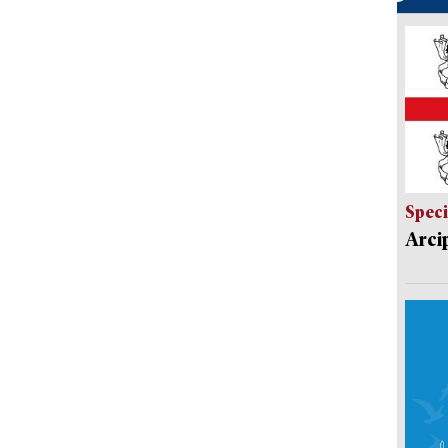
Speci
Arci