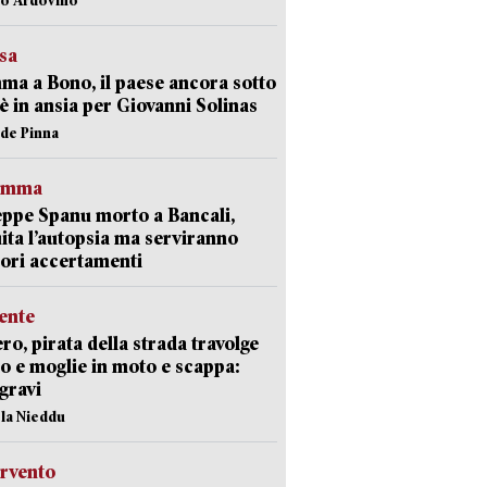
esa
a a Bono, il paese ancora sotto
è in ansia per Giovanni Solinas
ide Pinna
ramma
ppe Spanu morto a Bancali,
ita l’autopsia ma serviranno
iori accertamenti
ente
ro, pirata della strada travolge
o e moglie in moto e scappa:
gravi
ola Nieddu
ervento