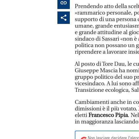
Prendendo atto della scel
«rammarico personale, poli
supporto di una persona c
umane, grande entusiasmo 
e grande attitudine al gioc
sindaco di Sassari «non è a
politica non possano un gi
riprendere a lavorare insi
Al posto di Tore Dau, le c
Giuseppe Mascia ha nom
gruppo politico del suo pr
vicesindaco. A lui sono af
Transizione ecologica, Sal
Cambiamenti anche in con
dimissioni è il più votato,
eletti
Francesco Pipia
. Ne
in maggioranza lasciando
Non lasciare decidere l'algor