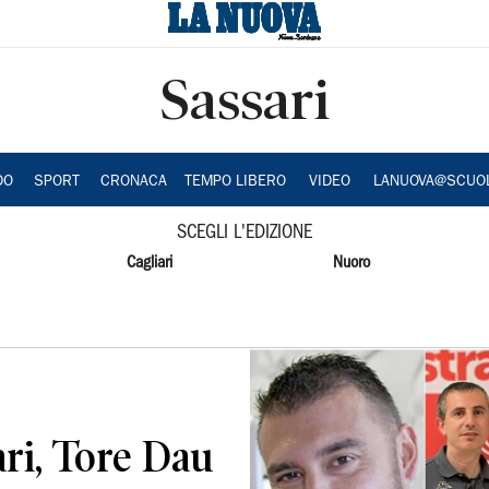
Sassari
DO
SPORT
CRONACA
TEMPO LIBERO
VIDEO
LANUOVA@SCUO
SCEGLI L'EDIZIONE
Cagliari
Nuoro
ri, Tore Dau