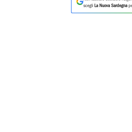
scegli
La Nuova Sardegna
pe