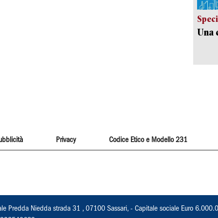
Speci
Una c
ubblicità
Privacy
Codice Etico e Modello 231
ale Predda Niedda strada 31 , 07100 Sassari, - Capitale sociale Euro 6.000.