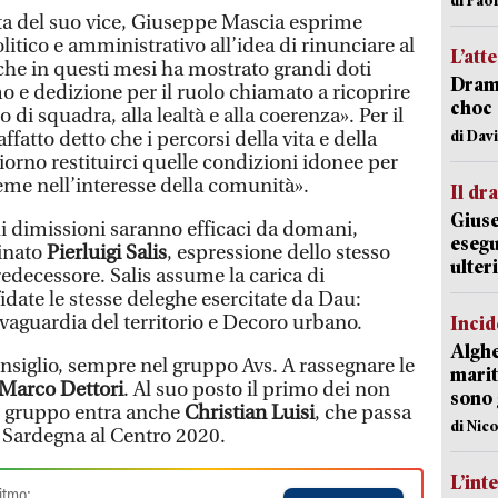
ta del suo vice, Giuseppe Mascia esprime
tico e amministrativo all’idea di rinunciare al
L’att
he in questi mesi ha mostrato grandi doti
Dramm
e dedizione per il ruolo chiamato a ricoprire
choc 
o di squadra, alla lealtà e alla coerenza». Per il
di Dav
ffatto detto che i percorsi della vita e della
orno restituirci quelle condizioni idonee per
eme nell’interesse della comunità».
Il d
Giuse
ui dimissioni saranno efficaci da domani,
esegu
inato
Pierluigi Salis
, espressione dello stesso
ulter
edecessore. Salis assume la carica di
fidate le stesse deleghe esercitate da Dau:
vaguardia del territorio e Decoro urbano.
Incid
Alghe
siglio, sempre nel gruppo Avs. A rassegnare le
marit
Marco Dettori
. Al suo posto il primo dei non
sono 
l gruppo entra anche
Christian Luisi
, che passa
di Nic
 Sardegna al Centro 2020.
L’int
itmo: