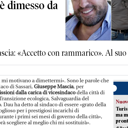
 è dimesso da
scia: «Accetto con rammarico». Al suo p
 mi motivano a dimettermi». Sono le parole che
daco di Sassari,
Giuseppe Mascia
, per
ssioni dalla carica di vicesindaco
della città di
a Transizione ecologica, Salvaguardia del
Nuove
. Dau ha detto al sindaco di essere «grato della
Turis
lioso per i prestigiosi incarichi di
ma ma
rante i primi sei mesi di governo della città»,
pron
rà scegliere al meglio chi mi sostituirà».
di Pao