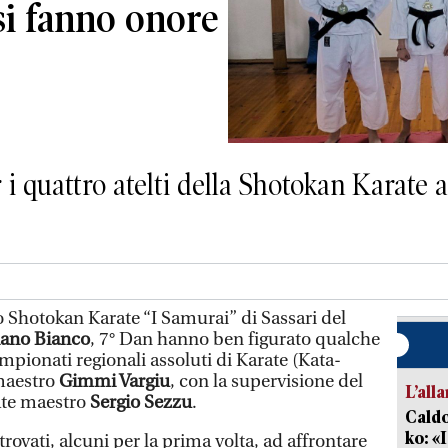
si fanno onore
 i quattro atelti della Shotokan Karate a
o Shotokan Karate “I Samurai” di Sassari del
iano Bianco
, 7° Dan hanno ben figurato qualche
mpionati regionali assoluti di Karate (Kata-
 maestro
Gimmi Vargiu
, con la supervisione del
L’all
ate maestro
Sergio Sezzu
.
Caldo
ko: «
 trovati, alcuni per la prima volta, ad affrontare