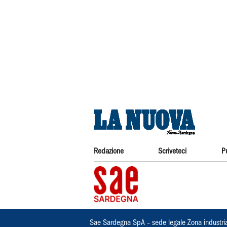
Redazione
Scriveteci
P
Sae Sardegna SpA – sede legale Zona industri