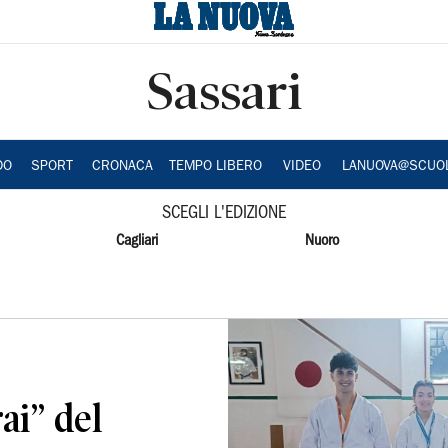
Sassari
DO
SPORT
CRONACA
TEMPO LIBERO
VIDEO
LANUOVA@SCUO
SCEGLI L'EDIZIONE
Cagliari
Nuoro
ai” del