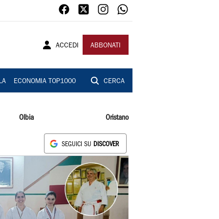
ACCEDI
ABBONATI
LA
ECONOMIA TOP1000
CERCA
Olbia
Oristano
SEGUICI SU
DISCOVER