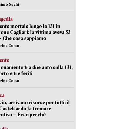
simo Sechi
agedia
ente mortale lungo la 131 in
ione Cagliari: la vittima aveva 53
– Che cosa sappiamo
erina Cossu
ente
namento tra due auto sulla 131,
rto e tre feriti
erina Cossu
ica
cio, arrivano risorse per tutti: il
Castelsardo fa tremare
cutivo – Ecco perché