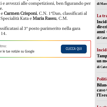
i e avvezzi alle competizioni, ben figurando per
di Mas
e.
 e
Carmen Crisponi
, C.N. 1°Dan, classificati al
La tr
 Specialità Kata e
Maria Rassu
, C.M.
Incid
direz
ssificatasi al 3° posto parimerito nella gara
anni 
 14.
di Cat
itmo:
CLICCA QUI
Incid
r le tue notizie su Google
Tampo
un mo
di Cat
Polit
Bilan
caso 
l’Ese