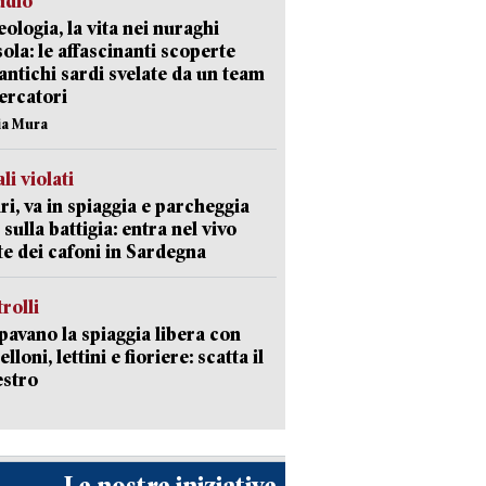
udio
ologia, la vita nei nuraghi
isola: le affascinanti scoperte
 antichi sardi svelate da un team
cercatori
nia Mura
li violati
ri, va in spiaggia e parcheggia
 sulla battigia: entra nel vivo
ate dei cafoni in Sardegna
trolli
avano la spiaggia libera con
loni, lettini e fioriere: scatta il
estro