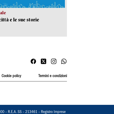
ale
ittà e le sue storie
Cookie policy
Termini e condizioni
000 – R.E.A. SS – 213461 – Registro Imprese