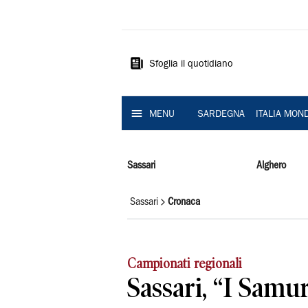
La
Nuova
Sardegna
Sfoglia il quotidiano
MENU
SARDEGNA
ITALIA MON
Sassari
Alghero
Sassari
Cronaca
Campionati regionali
Sassari, “I Samur