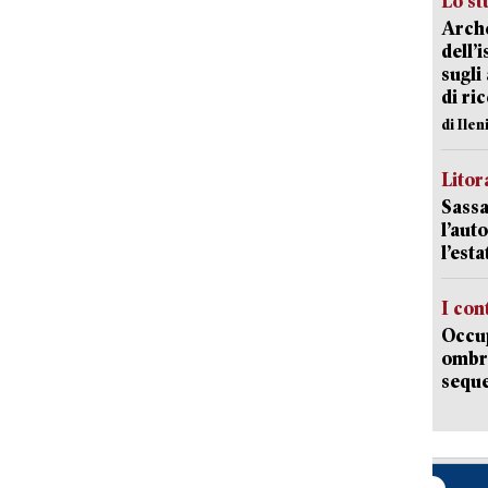
Lo st
Arche
dell’
sugli
di ri
di Ile
Litora
Sassa
l’auto
l’est
I con
Occup
ombrel
sequ