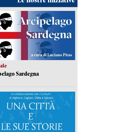
Le nostre iniziative
ale
pelago Sardegna