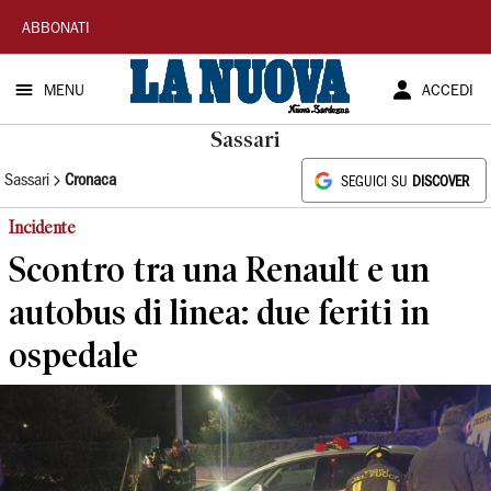
La
ABBONATI
Nuova
MENU
ACCEDI
Sardegna
Sassari
Sassari
Cronaca
SEGUICI SU
DISCOVER
Incidente
Scontro tra una Renault e un
autobus di linea: due feriti in
ospedale