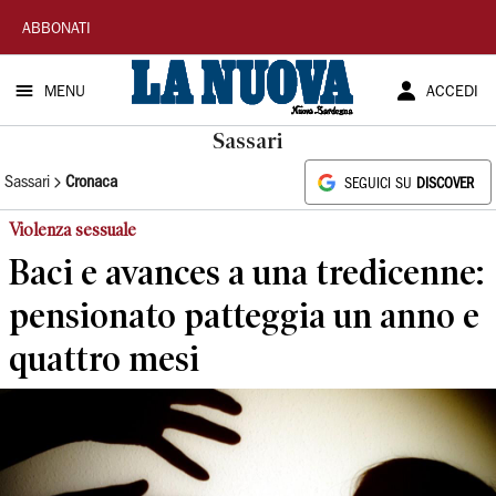
La
ABBONATI
Nuova
MENU
ACCEDI
Sardegna
Sassari
Sassari
Cronaca
SEGUICI SU
DISCOVER
Violenza sessuale
Baci e avances a una tredicenne:
pensionato patteggia un anno e
quattro mesi