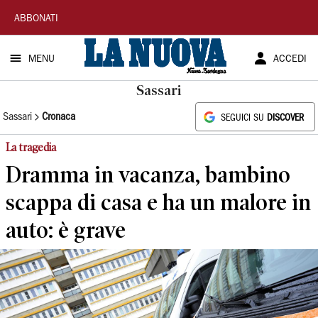
La
ABBONATI
Nuova
MENU
ACCEDI
Sardegna
Sassari
Sassari
Cronaca
SEGUICI SU
DISCOVER
La tragedia
Dramma in vacanza, bambino
scappa di casa e ha un malore in
auto: è grave