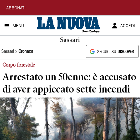
La
ABBONATI
Nuova
MENU
ACCEDI
Sardegna
Sassari
Sassari
Cronaca
SEGUICI SU
DISCOVER
Corpo forestale
Arrestato un 50enne: è accusato
di aver appiccato sette incendi