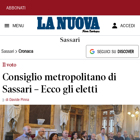
La
ABBONATI
Nuova
MENU
ACCEDI
Sardegna
Sassari
Sassari
Cronaca
SEGUICI SU
DISCOVER
Il voto
Consiglio metropolitano di
Sassari – Ecco gli eletti
di Davide Pinna