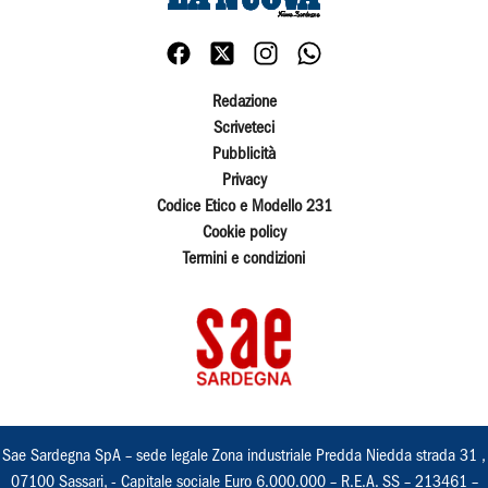
Redazione
Scriveteci
Pubblicità
Privacy
Codice Etico e Modello 231
Cookie policy
Termini e condizioni
Sae Sardegna SpA – sede legale Zona industriale Predda Niedda strada 31 ,
07100 Sassari, - Capitale sociale Euro 6.000.000 – R.E.A. SS – 213461 –