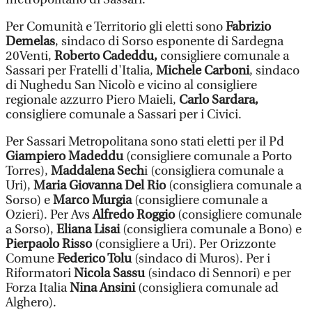
Per Comunità e Territorio gli eletti sono
Fabrizio
Demelas
, sindaco di Sorso esponente di Sardegna
20Venti,
Roberto Cadeddu,
consigliere comunale a
Sassari per Fratelli d'Italia,
Michele Carboni
, sindaco
di Nughedu San Nicolò e vicino al consigliere
regionale azzurro Piero Maieli,
Carlo Sardara,
consigliere comunale a Sassari per i Civici.
Per Sassari Metropolitana sono stati eletti per il Pd
Giampiero Madeddu
(consigliere comunale a Porto
Torres),
Maddalena Sech
i (consigliera comunale a
Uri),
Maria Giovanna Del Rio
(consigliera comunale a
Sorso) e
Marco Murgia
(consigliere comunale a
Ozieri). Per Avs
Alfredo Roggio
(consigliere comunale
a Sorso),
Eliana Lisai
(consigliera comunale a Bono) e
Pierpaolo Risso
(consigliere a Uri). Per Orizzonte
Comune
Federico Tolu
(sindaco di Muros). Per i
Riformatori
Nicola Sassu
(sindaco di Sennori) e per
Forza Italia
Nina Ansini
(consigliera comunale ad
Alghero).