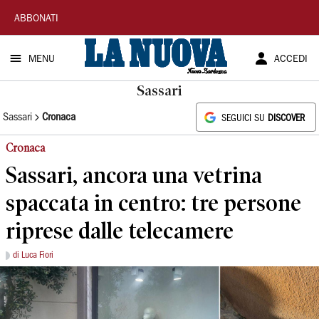
La
ABBONATI
Nuova
MENU
ACCEDI
Sardegna
Sassari
Sassari
Cronaca
SEGUICI SU
DISCOVER
Cronaca
Sassari, ancora una vetrina
spaccata in centro: tre persone
riprese dalle telecamere
di Luca Fiori