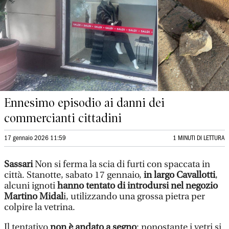
Ennesimo episodio ai danni dei
commercianti cittadini
17 gennaio 2026 11:59
1 MINUTI DI LETTURA
Sassari
Non si ferma la scia di furti con spaccata in
città. Stanotte, sabato 17 gennaio,
in largo Cavallotti
,
alcuni ignoti
hanno tentato di introdursi nel negozio
Martino Midal
i, utilizzando una grossa pietra per
colpire la vetrina.
Il tentativo
non è andato a segno
: nonostante i vetri si