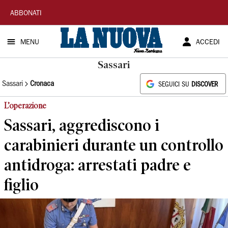
La
ABBONATI
Nuova
MENU
ACCEDI
Sardegna
Sassari
Sassari
Cronaca
SEGUICI SU
DISCOVER
L’operazione
Sassari, aggrediscono i
carabinieri durante un controllo
antidroga: arrestati padre e
figlio