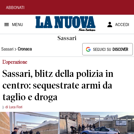
La
ABBONATI
Nuova
MENU
ACCEDI
Sardegna
Sassari
Sassari
Cronaca
SEGUICI SU
DISCOVER
L’operazione
Sassari, blitz della polizia in
centro: sequestrate armi da
taglio e droga
di Luca Fiori