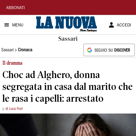
La
ABBONATI
Nuova
MENU
ACCEDI
Sardegna
Sassari
Sassari
Cronaca
SEGUICI SU
DISCOVER
Il dramma
Choc ad Alghero, donna
segregata in casa dal marito che
le rasa i capelli: arrestato
di Luca Fiori