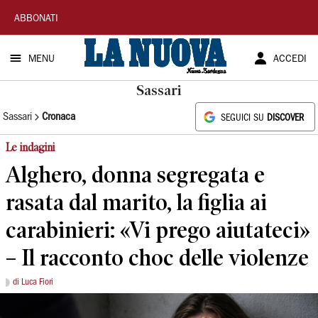
La
ABBONATI
Nuova
MENU
ACCEDI
Sardegna
Sassari
Sassari
Cronaca
SEGUICI SU
DISCOVER
Le indagini
Alghero, donna segregata e
rasata dal marito, la figlia ai
carabinieri: «Vi prego aiutateci»
– Il racconto choc delle violenze
di Luca Fiori