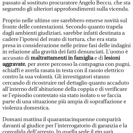
passato al sostituto procuratore Angelo Beccu, che sta
seguendo gli ulteriori approfondimenti sulla vicenda.
Proprio nelle ultime ore sarebbero emerse novità sul
fronte delle contestazioni. Secondo quanto trapela
dagli ambienti giudiziari, sarebbe infatti destinata a
cadere l’ipotesi del reato di tortura, che era stata
presa in considerazione nelle prime fasi delle indagini
in relazione alla gravità dei fatti denunciati. L’uomo è
accusato di
maltrattamenti in famiglia
e di
lesioni
aggravate
, per avere percosso la compagna con pugni,
schiaffi e averla rasata in testa con il rasoio elettrico
contro la sua volontà. Gli investigatori stanno
cercando di ricostruire nel dettaglio quanto accaduto
all’interno dell’abitazione della coppia e di verificare
se l’episodio contestato sia stato isolato o se faccia
parte di una situazione più ampia di sopraffazione e
violenza domestica.
Domani mattina il quarantacinquenne comparirà
davanti al giudice per l’interrogatorio di garanzia e la
convalida dell’arresto. In quella sede il gip sarà