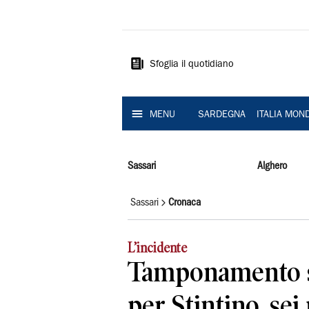
La
Nuova
Sardegna
Sfoglia il quotidiano
MENU
SARDEGNA
ITALIA MON
Sassari
Alghero
Sassari
Cronaca
L’incidente
Tamponamento s
per Stintino, sei