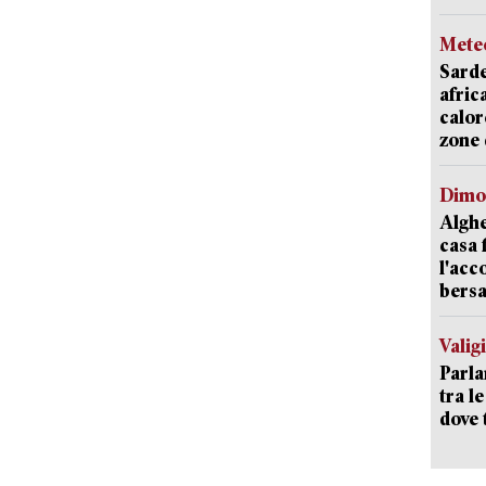
Mete
Sarde
afric
calor
zone 
Dimo
Alghe
casa 
l'acc
bersa
Valig
Parla
tra l
dove 