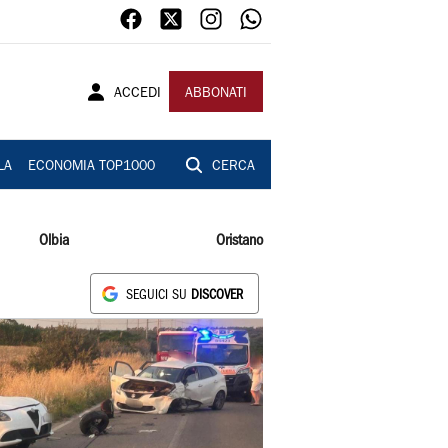
ACCEDI
ABBONATI
LA
ECONOMIA TOP1000
CERCA
Olbia
Oristano
SEGUICI SU
DISCOVER