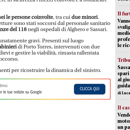
Il fur
sei le persone coinvolte
, tra cui
due minori
.
Vanno
etture sono stati soccorsi dal personale sanitario
svali
nze del 118
negli ospedali di Alghero e Sassari.
medic
profe
tunatamente gravi. Presenti sul luogo
le ric
abinieri
di Porto Torres, intervenuti con due
lievi e gestire la viabilità, rimasta rallentata
soccorso.
Trib
Sassa
enti per ricostruire la dinamica del sinistro.
spari
al giu
guida
itmo:
CLICCA QUI
r le tue notizie su Google
di Luca
Il ca
Vend
motor
un pa