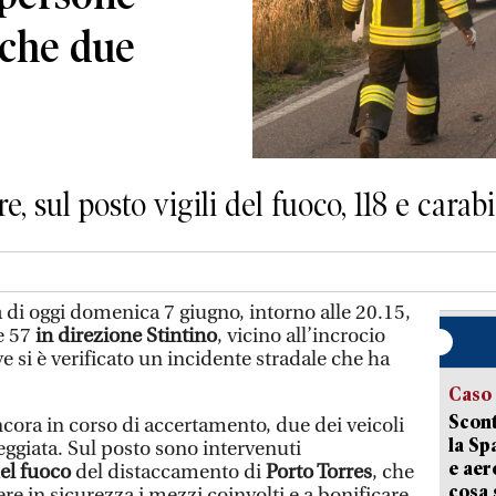
nche due
e, sul posto vigili del fuoco, 118 e carabi
 di oggi domenica 7 giugno, intorno alle 20.15,
le 57
in direzione Stintino
, vicino all’incrocio
 si è verificato un incidente stradale che ha
Caso
Scont
cora in corso di accertamento, due dei veicoli
la Sp
reggiata. Sul posto sono intervenuti
e aer
 del fuoco
del distaccamento di
Porto Torres
, che
cosa 
e in sicurezza i mezzi coinvolti e a bonificare