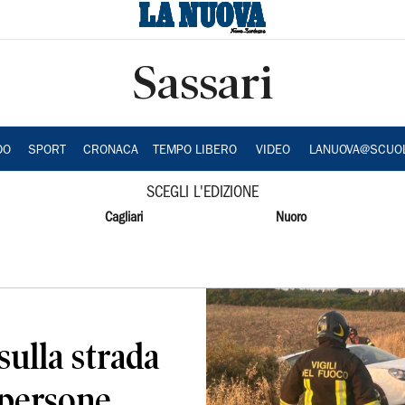
Sassari
DO
SPORT
CRONACA
TEMPO LIBERO
VIDEO
LANUOVA@SCUO
SCEGLI L'EDIZIONE
Cagliari
Nuoro
ulla strada
 persone