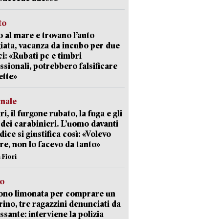
to
 al mare e trovano l’auto
giata, vacanza da incubo per due
i: «Rubati pc e timbri
ssionali, potrebbero falsificare
ette»
unale
ri, il furgone rubato, la fuga e gli
 dei carabinieri. L’uomo davanti
dice si giustifica così: «Volevo
re, non lo facevo da tanto»
 Fiori
so
ono limonata per comprare un
ino, tre ragazzini denunciati da
ssante: interviene la polizia