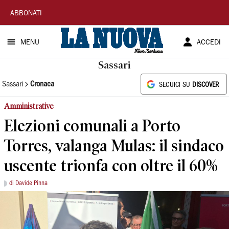
La
ABBONATI
Nuova
MENU
ACCEDI
Sardegna
Sassari
Sassari
Cronaca
SEGUICI SU
DISCOVER
Amministrative
Elezioni comunali a Porto
Torres, valanga Mulas: il sindaco
uscente trionfa con oltre il 60%
di Davide Pinna