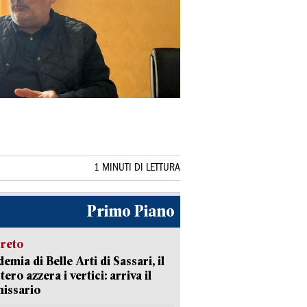
1 MINUTI DI LETTURA
Primo Piano
creto
emia di Belle Arti di Sassari, il
tero azzera i vertici: arriva il
issario