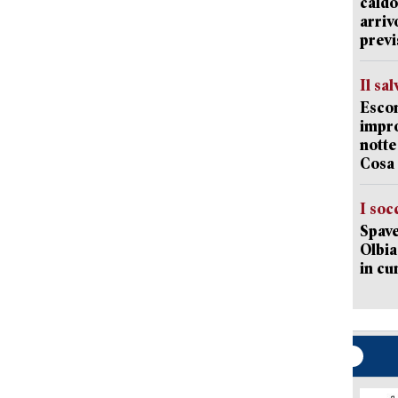
caldo
arriv
previ
Il sa
Escon
impro
notte
Cosa 
I soc
Spave
Olbia:
in cu