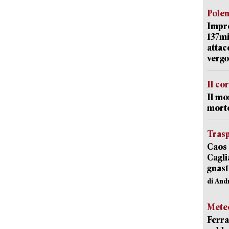
Pole
Impr
137mi
attac
vergo
Il co
Il mo
mort
Trasp
Caos 
Cagli
guast
di And
Mete
Ferra