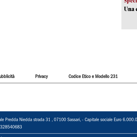
Speci
Una c
ubblicità
Privacy
Codice Etico e Modello 231
ale Predda Niedda strada 31 , 07100 Sassari, - Capitale sociale Euro 6.000.
 02328540683