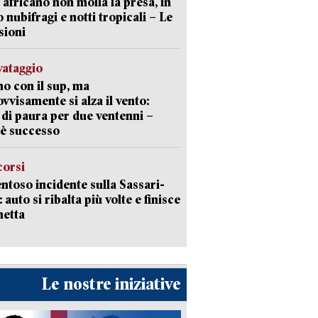
 africano non molla la presa, in
o nubifragi e notti tropicali – Le
sioni
lvataggio
o con il sup, ma
vvisamente si alza il vento:
 di paura per due ventenni –
è successo
corsi
ntoso incidente sulla Sassari-
 auto si ribalta più volte e finisce
netta
Le nostre iniziative