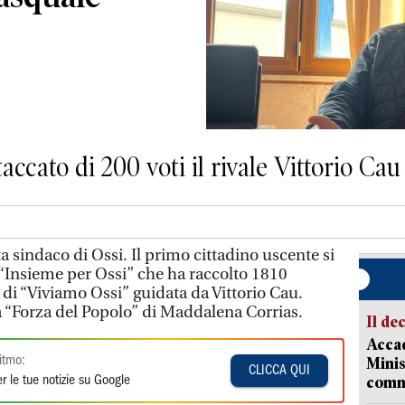
accato di 200 voti il rivale Vittorio Cau
 sindaco di Ossi. Il primo cittadino uscente si
 “Insieme per Ossi” che ha raccolto 1810
 di “Viviamo Ossi” guidata da Vittorio Cau.
ta “Forza del Popolo” di Maddalena Corrias.
Il de
Accad
itmo:
Minis
CLICCA QUI
comm
r le tue notizie su Google