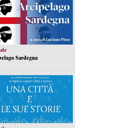
ale
pelago Sardegna