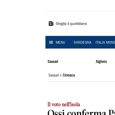
La
Nuova
Sardegna
Sfoglia il quotidiano
MENU
SARDEGNA
ITALIA MON
Sassari
Alghero
Sassari
Cronaca
Il voto nell’isola
Ossi conferma P