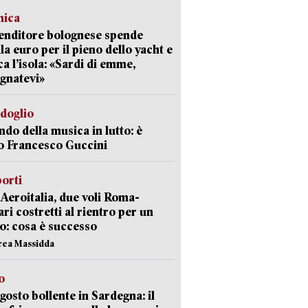
mica
enditore bolognese spende
la euro per il pieno dello yacht e
ca l’isola: «Sardi di emme,
gnatevi»
rdoglio
ndo della musica in lutto: è
o Francesco Guccini
orti
Aeroitalia, due voli Roma-
ari costretti al rientro per un
o: cosa è successo
rea Massidda
o
gosto bollente in Sardegna: il