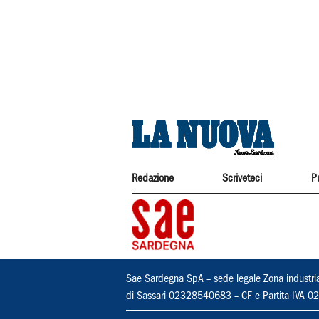
Redazione
Scriveteci
P
Sae Sardegna SpA – sede legale Zona industri
di Sassari 02328540683 – CF e Partita IVA