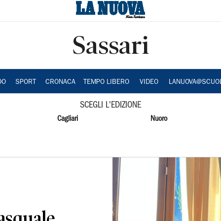
Sassari
DO
SPORT
CRONACA
TEMPO LIBERO
VIDEO
LANUOVA@SCUO
SCEGLI L'EDIZIONE
Cagliari
Nuoro
asquale