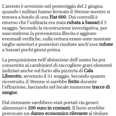
L’arresto è avvenuto nel pomeriggio del 2 giugno,
quando i militari hanno fermato il 36enne mentre si
trovava a bordo di una
Fiat 600
. Dai controlli è
emerso che l’utilitaria era stata
rubata a Sassari
il 5
maggio. Secondo la ricostruzione investigativa, per
nasconderne la provenienza illecita e aggirare
eventuali verifiche, sulla vettura erano state montate
targhe anteriori e posteriori risultate anch’esse
rubate
a Sassari pochi giorni prima.
La perquisizione nell’abitazione dell’uomo ha poi
consentito ai carabinieri di raccogliere gravi elementi
indiziari anche sul furto alla pizzeria di
Cala
Liberotto
, avvenuto il 31 maggio. Secondo quanto
ricostruito, il 36enne si sarebbe
ferito
durante
l’effrazione, lasciando nel locale numerose
tracce di
sangue
.
Dal ristorante sarebbero stati portati via generi
alimentari e
200 euro in contanti
. Il furto avrebbe
provocato un
danno economico rilevante
al titolare