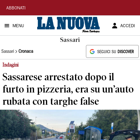
La
ABBONATI
Nuova
MENU
ACCEDI
Sardegna
Sassari
Sassari
Cronaca
SEGUICI SU
DISCOVER
Indagini
Sassarese arrestato dopo il
furto in pizzeria, era su un’auto
rubata con targhe false