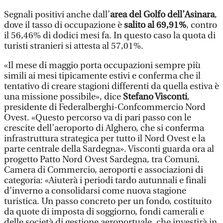
Segnali positivi anche dall’
area del Golfo dell’Asinara
,
dove il tasso di occupazione è
salito al 69,91%
, contro
il 56,46% di dodici mesi fa. In questo caso la quota di
turisti stranieri si attesta al 57,01%.
«Il mese di maggio porta occupazioni sempre più
simili ai mesi tipicamente estivi e conferma che il
tentativo di creare stagioni differenti da quella estiva è
una missione possibile», dice
Stefano Visconti
,
presidente di Federalberghi-Confcommercio Nord
Ovest. «Questo percorso va di pari passo con le
crescite dell’aeroporto di Alghero, che si conferma
infrastruttura strategica per tutto il Nord Ovest e la
parte centrale della Sardegna». Visconti guarda ora al
progetto Patto Nord Ovest Sardegna, tra Comuni,
Camera di Commercio, aeroporti e associazioni di
categoria: «Aiuterà i periodi tardo autunnali e finali
d’inverno a consolidarsi come nuova stagione
turistica. Un passo concreto per un fondo, costituito
da quote di imposta di soggiorno, fondi camerali e
delle società di gestione aeroportuale, che investirà in