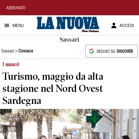
La
ABBONATI
Nuova
MENU
ACCEDI
Sardegna
Sassari
Sassari
Cronaca
SEGUICI SU
DISCOVER
I numeri
Turismo, maggio da alta
stagione nel Nord Ovest
Sardegna