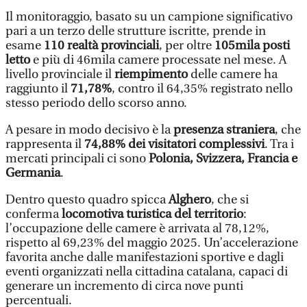
Il monitoraggio, basato su un campione significativo
pari a un terzo delle strutture iscritte, prende in
esame
110 realtà provinciali
, per oltre
105mila posti
letto
e più di 46mila camere processate nel mese. A
livello provinciale il
riempimento
delle camere ha
raggiunto il
71,78%
, contro il 64,35% registrato nello
stesso periodo dello scorso anno.
A pesare in modo decisivo è la
presenza straniera
, che
rappresenta il
74,88% dei visitatori complessivi
. Tra i
mercati principali ci sono
Polonia, Svizzera, Francia e
Germania
.
Dentro questo quadro spicca
Alghero
, che si
conferma
locomotiva turistica del territorio
:
l’occupazione delle camere è arrivata al 78,12%,
rispetto al 69,23% del maggio 2025. Un’accelerazione
favorita anche dalle manifestazioni sportive e dagli
eventi organizzati nella cittadina catalana, capaci di
generare un incremento di circa nove punti
percentuali.