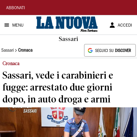
La
ABBONATI
Nuova
MENU
ACCEDI
Sardegna
Sassari
Sassari
Cronaca
SEGUICI SU
DISCOVER
Cronaca
Sassari, vede i carabinieri e
fugge: arrestato due giorni
dopo, in auto droga e armi