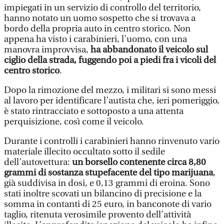
impiegati in un servizio di controllo del territorio,
hanno notato un uomo sospetto che si trovava a
bordo della propria auto in centro storico. Non
appena ha visto i carabinieri, l’uomo, con una
manovra improvvisa,
ha abbandonato il veicolo sul
ciglio della strada, fuggendo poi a piedi fra i vicoli del
centro storico
.
Dopo la rimozione del mezzo, i militari si sono messi
al lavoro per identificare l’autista che, ieri pomeriggio,
è stato rintracciato e sottoposto a una attenta
perquisizione, così come il veicolo.
Durante i controlli i carabinieri hanno rinvenuto vario
materiale illecito occultato sotto il sedile
dell’autovettura:
un borsello contenente circa 8,80
grammi di sostanza stupefacente del tipo marijuana
,
già suddivisa in dosi, e 0,13 grammi di eroina. Sono
stati inoltre scovati un bilancino di precisione e la
somma in contanti di 25 euro, in banconote di vario
taglio, ritenuta verosimile provento dell’attività