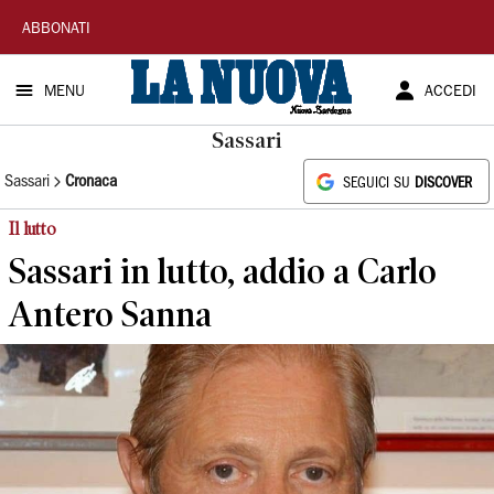
La
ABBONATI
Nuova
MENU
ACCEDI
Sardegna
Sassari
Sassari
Cronaca
SEGUICI SU
DISCOVER
Il lutto
Sassari in lutto, addio a Carlo
Antero Sanna