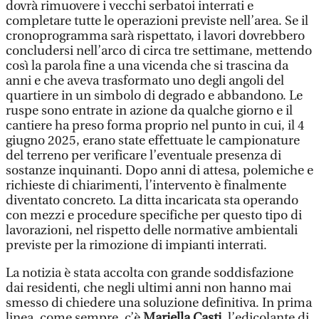
dovrà rimuovere i vecchi serbatoi interrati e
completare tutte le operazioni previste nell’area. Se il
cronoprogramma sarà rispettato, i lavori dovrebbero
concludersi nell’arco di circa tre settimane, mettendo
così la parola fine a una vicenda che si trascina da
anni e che aveva trasformato uno degli angoli del
quartiere in un simbolo di degrado e abbandono. Le
ruspe sono entrate in azione da qualche giorno e il
cantiere ha preso forma proprio nel punto in cui, il 4
giugno 2025, erano state effettuate le campionature
del terreno per verificare l’eventuale presenza di
sostanze inquinanti. Dopo anni di attesa, polemiche e
richieste di chiarimenti, l’intervento è finalmente
diventato concreto. La ditta incaricata sta operando
con mezzi e procedure specifiche per questo tipo di
lavorazioni, nel rispetto delle normative ambientali
previste per la rimozione di impianti interrati.
La notizia è stata accolta con grande soddisfazione
dai residenti, che negli ultimi anni non hanno mai
smesso di chiedere una soluzione definitiva. In prima
linea, come sempre, c’è
Mariella Casti,
l’edicolante di