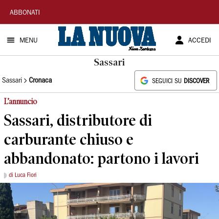
La
ABBONATI
Nuova
MENU
ACCEDI
Sardegna
Sassari
Sassari
Cronaca
SEGUICI SU
DISCOVER
L’annuncio
Sassari, distributore di
carburante chiuso e
abbandonato: partono i lavori
di Luca Fiori