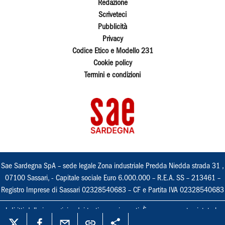
Redazione
Scriveteci
Pubblicità
Privacy
Codice Etico e Modello 231
Cookie policy
Termini e condizioni
Sae Sardegna SpA – sede legale Zona industriale Predda Niedda strada 31 ,
07100 Sassari, - Capitale sociale Euro 6.000.000 – R.E.A. SS – 213461 –
Registro Imprese di Sassari 02328540683 – CF e Partita IVA 02328540683
I diritti delle immagini e dei testi sono riservati. È espressamente vietata la
loro riproduzione con qualsiasi mezzo e l'adattamento totale o parziale.