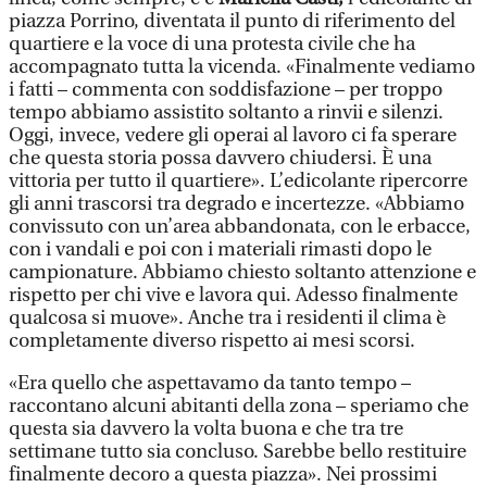
piazza Porrino, diventata il punto di riferimento del
quartiere e la voce di una protesta civile che ha
accompagnato tutta la vicenda. «Finalmente vediamo
i fatti – commenta con soddisfazione – per troppo
tempo abbiamo assistito soltanto a rinvii e silenzi.
Oggi, invece, vedere gli operai al lavoro ci fa sperare
che questa storia possa davvero chiudersi. È una
vittoria per tutto il quartiere». L’edicolante ripercorre
gli anni trascorsi tra degrado e incertezze. «Abbiamo
convissuto con un’area abbandonata, con le erbacce,
con i vandali e poi con i materiali rimasti dopo le
campionature. Abbiamo chiesto soltanto attenzione e
rispetto per chi vive e lavora qui. Adesso finalmente
qualcosa si muove». Anche tra i residenti il clima è
completamente diverso rispetto ai mesi scorsi.
«Era quello che aspettavamo da tanto tempo –
raccontano alcuni abitanti della zona – speriamo che
questa sia davvero la volta buona e che tra tre
settimane tutto sia concluso. Sarebbe bello restituire
finalmente decoro a questa piazza». Nei prossimi