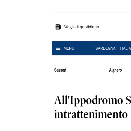
La
Nuova
Sardegna
Sfoglia il quotidiano
MENU
SARDEGNA
ITALI
Sassari
Alghero
All'Ippodromo Sn
intrattenimento