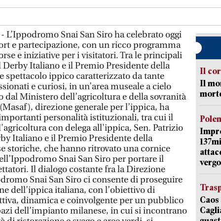
- L’Ippodromo Snai San Siro ha celebrato oggi
port e partecipazione, con un ricco programma
se e iniziative per i visitatori. Tra le principali
l Derby Italiano e il Premio Presidente della
Il co
 spettacolo ippico caratterizzato da tante
Il mo
ssionati e curiosi, in un’area museale a cielo
mort
o dal Ministero dell’agricoltura e della sovranità
 (Masaf), direzione generale per l’ippica, ha
importanti personalità istituzionali, tra cui il
Pole
l'agricoltura con delega all'ippica, Sen. Patrizio
Impr
by Italiano e il Premio Presidente della
137mi
 storiche, che hanno ritrovato una cornice
attac
ell’Ippodromo Snai San Siro per portare il
vergo
ettatori. Il dialogo costante fra la Direzione
dromo Snai San Siro ci consente di proseguire
Trasp
ne dell’ippica italiana, con l’obiettivo di
Caos 
ttiva, dinamica e coinvolgente per un pubblico
Cagli
spazi dell’impianto milanese, in cui si incontrano
guast