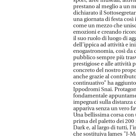
sport, aree museali, attivit
prestano al meglio a un n
dichiarato il Sottosegreta
una giornata di festa così
come un mezzo che unisce 
emozioni e creando ricor
il suo ruolo di luogo di a
dell’ippica ad attività e i
enogastronomia, così da d
pubblico sempre più trasve
prestigiose e alle attività
concreto del nostro propo
anche grazie al contribut
continuativo” ha aggiunt
Ippodromi Snai. Protagonis
fondamentale appuntamento
impegnati sulla distanza di
appariva senza un vero fav
Una bellissima corsa con u
prima del paletto dei 200 m
Dark e, al largo di tutti, 
che sostituiva James "J-M