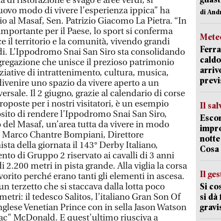
à di ristorazione e svago e aree verdi, si
uovo modo di vivere l’esperienza ippica” ha
di And
rio al Masaf, Sen. Patrizio Giacomo La Pietra. “In
 importante per il Paese, lo sport si conferma
Mete
il territorio e la comunità, vivendo grandi
Ferra
di. L’Ippodromo Snai San Siro sta consolidando
caldo
ggregazione che unisce il prezioso patrimonio
arriv
niziative di intrattenimento, cultura, musica,
previ
ivenire uno spazio da vivere aperto a un
rsale. Il 2 giugno, grazie al calendario di corse
 proposte per i nostri visitatori, è un esempio
Il sa
sito di rendere l’Ippodromo Snai San Siro,
Escon
o del Masaf, un’area tutta da vivere in modo
impro
o Marco Chantre Bompiani, Direttore
notte
ta della giornata il 143° Derby Italiano,
Cosa 
 di Gruppo 2 riservato ai cavalli di 3 anni
 2.200 metri in pista grande. Alla viglia la corsa
Il ge
orito perché erano tanti gli elementi in ascesa.
n terzetto che si staccava dalla lotta poco
Si co
etri: il tedesco Salitos, l’italiano Gran Son Of
si dà
l’inglese Venetian Prince con in sella Jason Watson
gravi
ac" McDonald. E quest’ultimo riusciva a