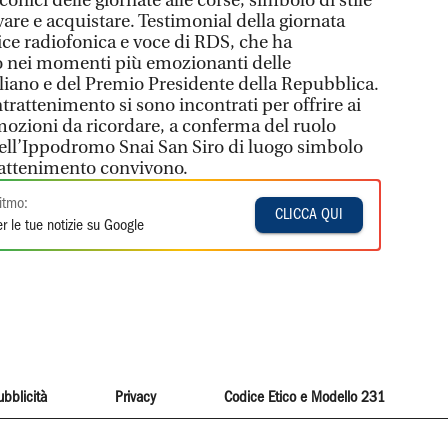
conici delle giornate alle corse, simbolo di stile
vare e acquistare. Testimonial della giornata
ice radiofonica e voce di RDS, che ha
 nei momenti più emozionanti delle
liano e del Premio Presidente della Repubblica.
ntrattenimento si sono incontrati per offrire ai
emozioni da ricordare, a conferma del ruolo
ell’Ippodromo Snai San Siro di luogo simbolo
trattenimento convivono.
itmo:
CLICCA QUI
r le tue notizie su Google
ubblicità
Privacy
Codice Etico e Modello 231