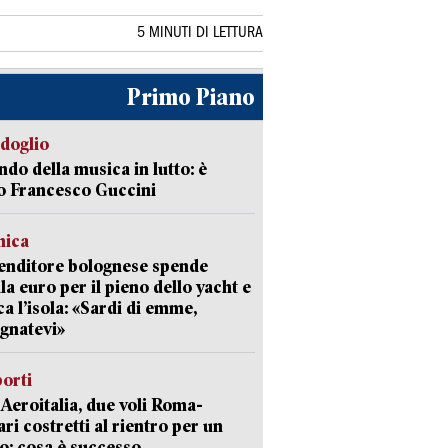
5 MINUTI DI LETTURA
Primo Piano
rdoglio
ndo della musica in lutto: è
o Francesco Guccini
mica
enditore bolognese spende
la euro per il pieno dello yacht e
ca l’isola: «Sardi di emme,
gnatevi»
orti
Aeroitalia, due voli Roma-
ari costretti al rientro per un
o: cosa è successo