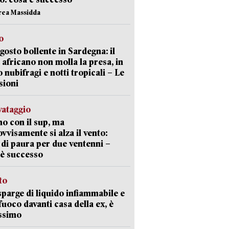
rea Massidda
o
gosto bollente in Sardegna: il
 africano non molla la presa, in
o nubifragi e notti tropicali – Le
sioni
lvataggio
o con il sup, ma
vvisamente si alza il vento:
 di paura per due ventenni –
è successo
sto
sparge di liquido infiammabile e
 fuoco davanti casa della ex, è
ssimo