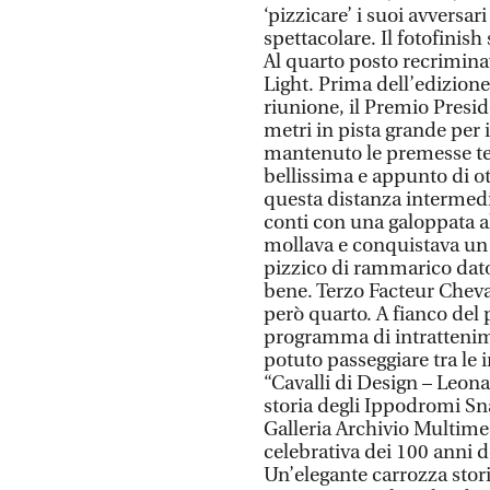
‘pizzicare’ i suoi avversa
spettacolare. Il fotofinish
Al quarto posto recrimin
Light. Prima dell’edizione 
riunione, il Premio Presi
metri in pista grande per i
mantenuto le premesse tec
bellissima e appunto di ot
questa distanza intermedi
conti con una galoppata 
mollava e conquistava un
pizzico di rammarico dato
bene. Terzo Facteur Cheva
però quarto. A fianco del
programma di intrattenime
potuto passeggiare tra le i
“Cavalli di Design – Leon
storia degli Ippodromi Sna
Galleria Archivio Multime
celebrativa dei 100 anni d
Un’elegante carrozza stori