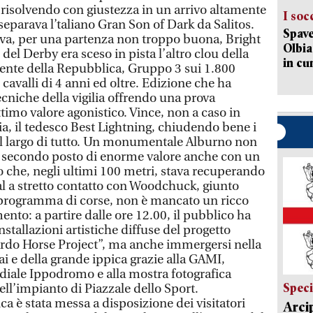
ri risolvendo con giustezza in un arrivo altamente
I soc
 separava l’taliano Gran Son of Dark da Salitos.
Spave
ava, per una partenza non troppo buona, Bright
Olbia:
del Derby era sceso in pista l’altro clou della
in cu
dente della Repubblica, Gruppo 3 sui 1.800
 cavalli di 4 anni ed oltre. Edizione che ha
niche della vigilia offrendo una prova
timo valore agonistico. Vince, non a caso in
a, il tedesco Best Lightning, chiudendo bene i
al largo di tutto. Un monumentale Alburno non
 secondo posto di enorme valore anche con un
 che, negli ultimi 100 metri, stava recuperando
l a stretto contatto con Woodchuck, giunto
 programma di corse, non è mancato un ricco
nto: a partire dalle ore 12.00, il pubblico ha
nstallazioni artistiche diffuse del progetto
ardo Horse Project”, ma anche immergersi nella
i e della grande ippica grazie alla GAMI,
diale Ippodromo e alla mostra fotografica
Speci
ell’impianto di Piazzale dello Sport.
ca è stata messa a disposizione dei visitatori
Arci