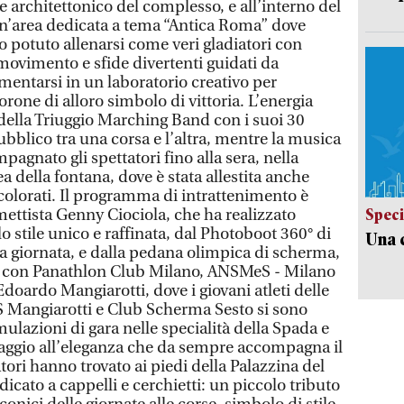
 architettonico del complesso, e all’interno del
 un’area dedicata a tema “Antica Roma” dove
potuto allenarsi come veri gladiatori con
i movimento e sfide divertenti guidati da
mentarsi in un laboratorio creativo per
corone di alloro simbolo di vittoria. L’energia
i della Triuggio Marching Band con i suoi 30
ubblico tra una corsa e l’altra, mentre la musica
agnato gli spettatori fino alla sera, nella
a della fontana, dove è stata allestita anche
colorati. Il programma di intrattenimento è
mettista Genny Ciociola, che ha realizzato
Speci
o stile unico e raffinata, dal Photoboot 360° di
Una c
a giornata, e dalla pedana olimpica di scherma,
ne con Panathlon Club Milano, ANSMeS - Milano
oardo Mangiarotti, dove i giovani atleti delle
S Mangiarotti e Club Scherma Sesto si sono
simulazioni di gara nelle specialità della Spada e
omaggio all’eleganza che da sempre accompagna il
tori hanno trovato ai piedi della Palazzina del
cato a cappelli e cerchietti: un piccolo tributo