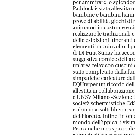
per ammirare lo splendore
Paddock è stata allestita
bambine e bambini hanno 
prove di abilità, giochi d
animatori in costume e ci
realizzare le tradizionali 
delle esibizioni itinerant
elementi ha coinvolto il p
di DJ Fuat Sunay ha accomp
suggestiva cornice dell’are
un’area relax con cuscini 
stato completato dalla fu
simpatiche caricature dall
EQUtv per un ricordo dell
allestita in collaborazio
e UNSV Milano -Sezione Ed
società schermistiche Cd
esibiti in assalti liberi e 
del Fioretto. Infine, in 
mondo dell’ippica, i visita
Peso anche uno spazio dedi