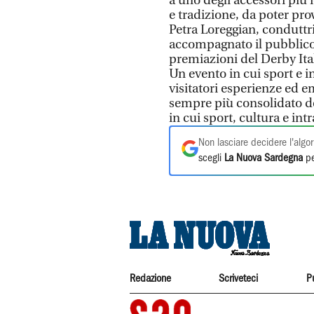
a uno degli accessori più i
e tradizione, da poter pro
Petra Loreggian, conduttr
accompagnato il pubblico
premiazioni del Derby Ita
Un evento in cui sport e i
visitatori esperienze ed 
sempre più consolidato d
in cui sport, cultura e in
Non lasciare decidere l'algor
scegli
La Nuova Sardegna
pe
Redazione
Scriveteci
P