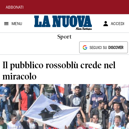
La
ABBONATI
Nuova
MENU
ACCEDI
Sardegna
Sport
SEGUICI SU
DISCOVER
Il pubblico rossoblù crede nel
miracolo