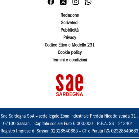
Redazione
Scriveteci
Pubblicità
Privacy
Codice Etico e Modello 231
Cookie policy
Termini e condizioni
Sae Sardegna SpA – sede legale Zona industriale Predda Niedda strada 31 ,
07100 Sassari, - Capitale sociale Euro 6.000.000 – R.E.A. SS – 213461 –
Registro Imprese di Sassari 02328540683 – CF e Partita IVA 02328540683