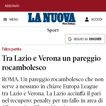
La
ABBONATI
Nuova
MENU
ACCEDI
Sardegna
Sport
SEGUICI SU
DISCOVER
l’altra partita
Tra Lazio e Verona un pareggio
rocambolesco
ROMA. Un pareggio rocambolesco che non
serve a nessuno in chiave Europa League
tra Lazio e Verona. La Lazio acciuffa il pari
nel recupero: penalty per un fallo in area di