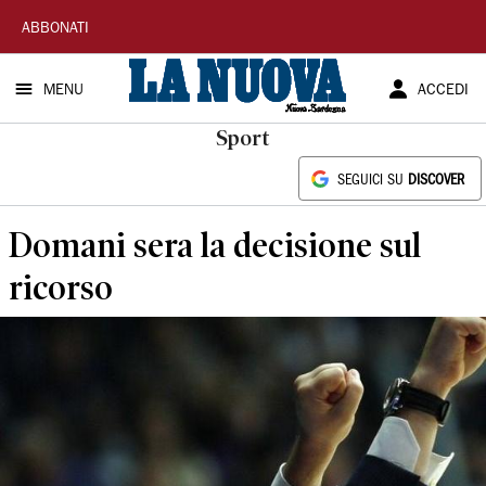
La
ABBONATI
Nuova
MENU
ACCEDI
Sardegna
Sport
SEGUICI SU
DISCOVER
Domani sera la decisione sul
ricorso