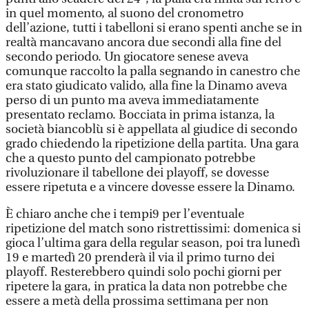
in quel momento, al suono del cronometro
dell’azione, tutti i tabelloni si erano spenti anche se in
realtà mancavano ancora due secondi alla fine del
secondo periodo. Un giocatore senese aveva
comunque raccolto la palla segnando in canestro che
era stato giudicato valido, alla fine la Dinamo aveva
perso di un punto ma aveva immediatamente
presentato reclamo. Bocciata in prima istanza, la
società biancoblù si è appellata al giudice di secondo
grado chiedendo la ripetizione della partita. Una gara
che a questo punto del campionato potrebbe
rivoluzionare il tabellone dei playoff, se dovesse
essere ripetuta e a vincere dovesse essere la Dinamo.
È chiaro anche che i tempi9 per l’eventuale
ripetizione del match sono ristrettissimi: domenica si
gioca l’ultima gara della regular season, poi tra lunedì
19 e martedì 20 prenderà il via il primo turno dei
playoff. Resterebbero quindi solo pochi giorni per
ripetere la gara, in pratica la data non potrebbe che
essere a metà della prossima settimana per non