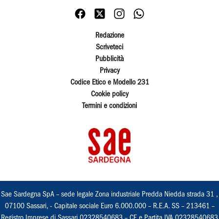
Redazione
Scriveteci
Pubblicità
Privacy
Codice Etico e Modello 231
Cookie policy
Termini e condizioni
Sae Sardegna SpA – sede legale Zona industriale Predda Niedda strada 31 ,
07100 Sassari, - Capitale sociale Euro 6.000.000 – R.E.A. SS – 213461 –
Registro Imprese di Sassari 02328540683 – CF e Partita IVA 02328540683