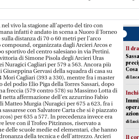
nel vivo la stagione all’aperto del tiro con
timana infatti è andato in scena a Nuoro il Torneo
 sulla distanza di 70 o 60 metri per l’arco
co compound, organizzata dagli Arcieri Arcos e
Il d
o sportivo del centro salesiano in via Pertini.
Sassa
vittoria di Simone Pisola degli Arcieri Uras
preci
i Nuragici Cagliari per 579 a 563. Ancora più
Cosa
 Giuseppina Gervasi della squadra di casa su
 Mori Cagliari (393 a 330), mentre fra i master
di Luca
to del podio Elio Piga della Torres Sassari, dopo
ima freccia (579 contro 578) su Massimo Lotta di
Inch
 netta affermazione dell’ex azzurrino Fabio
Immig
di Matteo Murgia (Nuragici per 675 a 623, fra i
opera
 sassarese con Salvatore Carta che si è piazzato
azion
Arcos) per 635 a 577. In precedenza invece era
di Luc
e leve con il Trofeo Pitzinnos, riservato a
me delle scuole medie ed elementari, che hanno
onanza della tecnica e dell’attrezzo. Arcieri
Il co