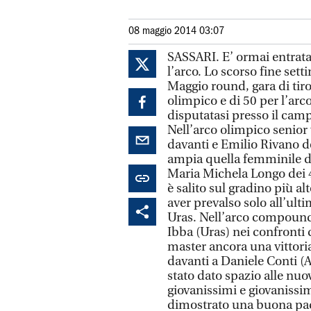
08 maggio 2014 03:07
SASSARI. E’ ormai entrata 
l’arco. Lo scorso fine set
Maggio round, gara di tiro
olimpico e di 50 per l’ar
disputatasi presso il camp
Nell’arco olimpico senior 
davanti e Emilio Rivano de
ampia quella femminile di
Maria Michela Longo dei 4
è salito sul gradino più al
aver prevalso solo all’ult
Uras. Nell’arco compound
Ibba (Uras) nei confronti 
master ancora una vittoria
davanti a Daniele Conti (
stato dato spazio alle nuov
giovanissimi e giovanissi
dimostrato una buona padr