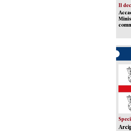
Il de
Accad
Minis
comm
Speci
Arci