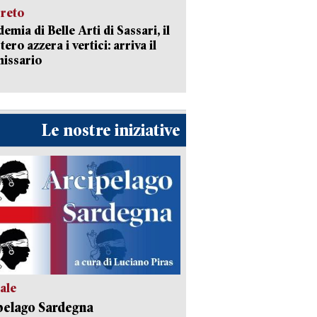
creto
emia di Belle Arti di Sassari, il
tero azzera i vertici: arriva il
issario
Le nostre iniziative
ale
pelago Sardegna