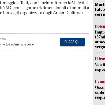
 maggio a Telti, con il primo Torneo la Valle dei
Morte
lità 3D (con sagome tridimensionali di animali a
Falco
bersagli) organizzato dagli Arcieri Gallursi e
sorri
Pole
Impr
137mi
itmo:
attac
CLICCA QUI
r le tue notizie su Google
vergo
Il tr
Vesti
osped
I con
Occup
ombrel
sequ