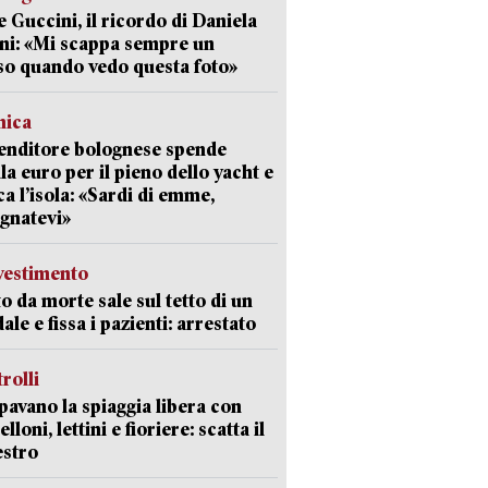
 Guccini, il ricordo di Daniela
ni: «Mi scappa sempre un
so quando vedo questa foto»
mica
enditore bolognese spende
la euro per il pieno dello yacht e
ca l’isola: «Sardi di emme,
gnatevi»
avestimento
to da morte sale sul tetto di un
ale e fissa i pazienti: arrestato
trolli
avano la spiaggia libera con
loni, lettini e fioriere: scatta il
estro