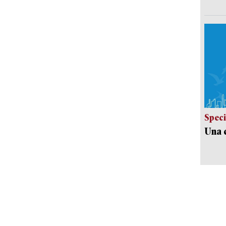
Speci
Una c