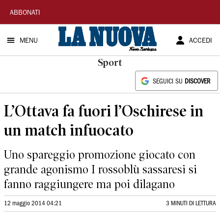
La
ABBONATI
Nuova
MENU
ACCEDI
Sardegna
Sport
SEGUICI SU
DISCOVER
L’Ottava fa fuori l’Oschirese in
un match infuocato
Uno spareggio promozione giocato con
grande agonismo I rossoblù sassaresi si
fanno raggiungere ma poi dilagano
12 maggio 2014 04:21
3 MINUTI DI LETTURA