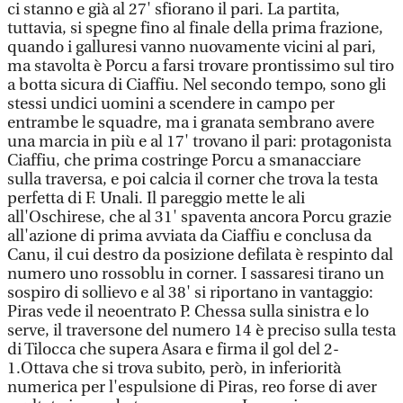
ci stanno e già al 27' sfiorano il pari. La partita,
tuttavia, si spegne fino al finale della prima frazione,
quando i galluresi vanno nuovamente vicini al pari,
ma stavolta è Porcu a farsi trovare prontissimo sul tiro
a botta sicura di Ciaffiu. Nel secondo tempo, sono gli
stessi undici uomini a scendere in campo per
entrambe le squadre, ma i granata sembrano avere
una marcia in più e al 17' trovano il pari: protagonista
Ciaffiu, che prima costringe Porcu a smanacciare
sulla traversa, e poi calcia il corner che trova la testa
perfetta di F. Unali. Il pareggio mette le ali
all'Oschirese, che al 31' spaventa ancora Porcu grazie
all'azione di prima avviata da Ciaffiu e conclusa da
Canu, il cui destro da posizione defilata è respinto dal
numero uno rossoblu in corner. I sassaresi tirano un
sospiro di sollievo e al 38' si riportano in vantaggio:
Piras vede il neoentrato P. Chessa sulla sinistra e lo
serve, il traversone del numero 14 è preciso sulla testa
di Tilocca che supera Asara e firma il gol del 2-
1.Ottava che si trova subito, però, in inferiorità
numerica per l'espulsione di Piras, reo forse di aver