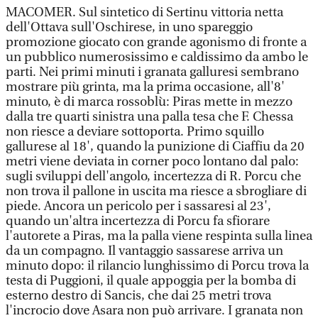
MACOMER. Sul sintetico di Sertinu vittoria netta
dell'Ottava sull'Oschirese, in uno spareggio
promozione giocato con grande agonismo di fronte a
un pubblico numerosissimo e caldissimo da ambo le
parti. Nei primi minuti i granata galluresi sembrano
mostrare più grinta, ma la prima occasione, all'8'
minuto, è di marca rossoblù: Piras mette in mezzo
dalla tre quarti sinistra una palla tesa che F. Chessa
non riesce a deviare sottoporta. Primo squillo
gallurese al 18', quando la punizione di Ciaffiu da 20
metri viene deviata in corner poco lontano dal palo:
sugli sviluppi dell'angolo, incertezza di R. Porcu che
non trova il pallone in uscita ma riesce a sbrogliare di
piede. Ancora un pericolo per i sassaresi al 23',
quando un'altra incertezza di Porcu fa sfiorare
l'autorete a Piras, ma la palla viene respinta sulla linea
da un compagno. Il vantaggio sassarese arriva un
minuto dopo: il rilancio lunghissimo di Porcu trova la
testa di Puggioni, il quale appoggia per la bomba di
esterno destro di Sancis, che dai 25 metri trova
l'incrocio dove Asara non può arrivare. I granata non