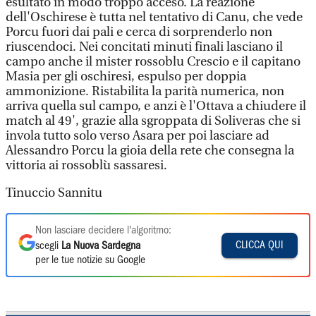
esultato in modo troppo acceso. La reazione
dell'Oschirese è tutta nel tentativo di Canu, che vede
Porcu fuori dai pali e cerca di sorprenderlo non
riuscendoci. Nei concitati minuti finali lasciano il
campo anche il mister rossoblu Crescio e il capitano
Masia per gli oschiresi, espulso per doppia
ammonizione. Ristabilita la parità numerica, non
arriva quella sul campo, e anzi è l'Ottava a chiudere il
match al 49', grazie alla sgroppata di Soliveras che si
invola tutto solo verso Asara per poi lasciare ad
Alessandro Porcu la gioia della rete che consegna la
vittoria ai rossoblù sassaresi.
Tinuccio Sannitu
Non lasciare decidere l'algoritmo:
CLICCA QUI
scegli
La Nuova Sardegna
per le tue notizie su Google