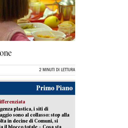
ione
2 MINUTI DI LETTURA
Primo Piano
ifferenziata
enza plastica, i siti di
aggio sono al collasso: stop alla
lta in decine di Comuni, si
ia il blocco totale – Cosa sta