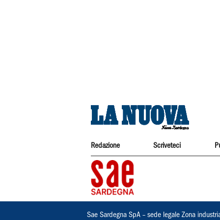
Redazione
Scriveteci
P
Sae Sardegna SpA – sede legale Zona industri