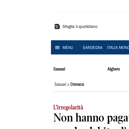
La
Nuova
Sardegna
Sfoglia il quotidiano
MENU
SARDEGNA
ITALIA MON
Sassari
Alghero
Sassari
Cronaca
L’irregolarità
Non hanno pagat