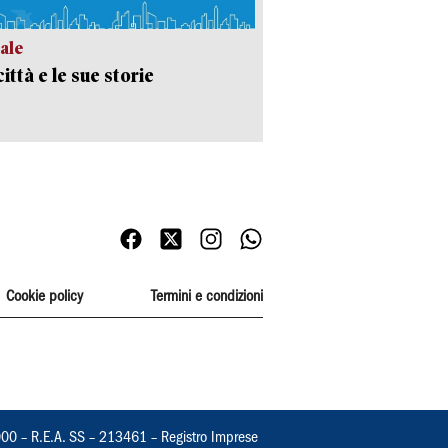
ale
ittà e le sue storie
Cookie policy
Termini e condizioni
000 – R.E.A. SS – 213461 – Registro Imprese