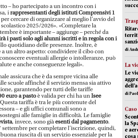
succ
tto – ho partecipato a un incontro con i
sa, i
rappresentanti degli istituti Comprensivi 1
per cercare di organizzare al meglio l’avvio del
Trasp
 scolastico 2025/2026». «Completare la
Ritar
settembre è importante – aggiunge – perché da
terri
rà i pasti solo agli alunni iscritti e in regola
con i
sanzi
llo quotidiano delle presenze. Inoltre, è
di And
 a un altro aspetto: condividere il cibo con
 conoscere eventuali allergie o intolleranze, può
salute e anche conseguenze legali».
La vi
Le vi
le assicura che è da sempre vicina alle
aggre
le scuole affinché il servizio mensa sia attivo
dell’
ione, garantendo per tutti delle tariffe
di Pao
,90 euro a pasto
è valida per chi ha un
Isee
«Questa tariffa è tra le più contenute del
essora – e gli uffici comunali sono a
Caso
ostegni alle famiglie in difficoltà. Le famiglie
Scont
evista
, invece, sono già
esenti dal pagamento
.
la Sp
7 settembre per completare l’iscrizione, quindi,
e aer
 buona riuscita di un servizio essenziale per la
cosa 