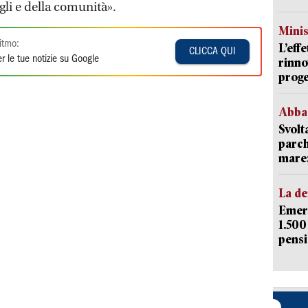
igli e della comunità».
Mini
itmo:
L’eff
CLICCA QUI
r le tue notizie su Google
rinno
proge
Abba
Svolt
parch
mare: 
La d
Emerg
1.500
pensi