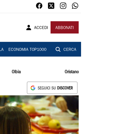
ACCEDI
ABBONATI
LA
ECONOMIA TOP1000
CERCA
Olbia
Oristano
SEGUICI SU
DISCOVER