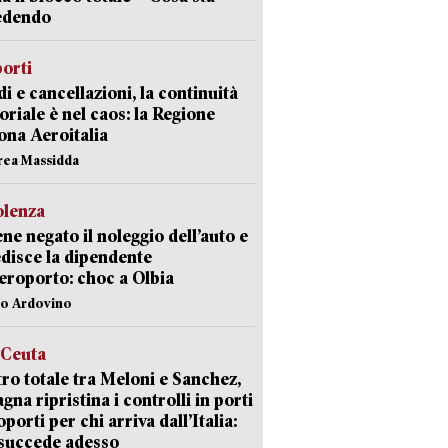
edendo
orti
di e cancellazioni, la continuità
toriale è nel caos: la Regione
ona Aeroitalia
rea Massidda
olenza
ene negato il noleggio dell’auto e
disce la dipendente
aeroporto: choc a Olbia
lo Ardovino
 Ceuta
ro totale tra Meloni e Sanchez,
agna ripristina i controlli in porti
oporti per chi arriva dall’Italia:
succede adesso