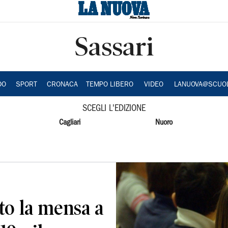
Sassari
DO
SPORT
CRONACA
TEMPO LIBERO
VIDEO
LANUOVA@SCUO
SCEGLI L'EDIZIONE
Cagliari
Nuoro
o la mensa a