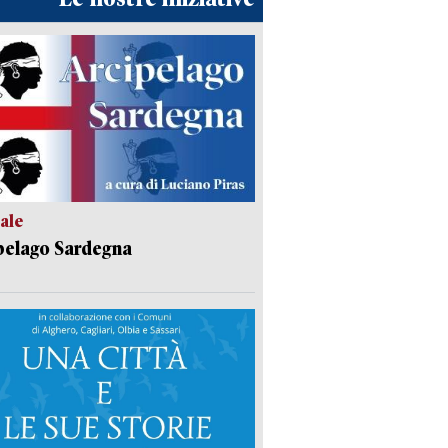
ale
pelago Sardegna