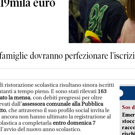
 19mila euro
 famiglie dovranno perfezionare l’iscriz
di ristorazione scolastica risultano sinora iscritti
anti a tempo pieno. E sono stati rilevati
163
ato la mensa
, con debiti pregressi per oltre
evati dall’
assessora comunale alla Pubblica
Sos d
tto
, che attraverso il suo profilo social invita le
Emerg
e ancora non hanno ultimato la registrazione al
stocc
colastica a completarla
entro domenica 7
racco
ll’avvio del nuovo anno scolastico.
risch