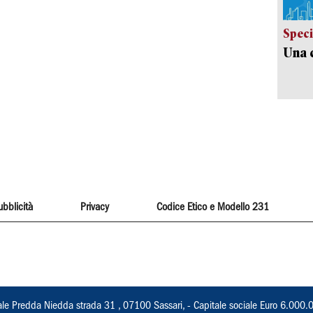
Speci
Una c
ubblicità
Privacy
Codice Etico e Modello 231
ale Predda Niedda strada 31 , 07100 Sassari, - Capitale sociale Euro 6.000.