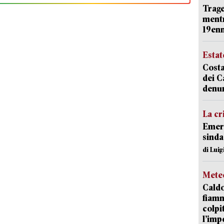
Trage
mentr
19en
Estat
Costa
dei C
denu
La cr
Emerg
sinda
di Luig
Mete
Caldo
fiamm
colpi
l’imp