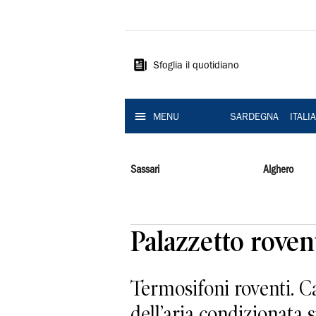
La
Nuova
Sardegna
Sfoglia il quotidiano
MENU
SARDEGNA
ITALI
Sassari
Alghero
Palazzetto roven
Termosifoni roventi. C
dell’aria condizionata s