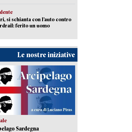
idente
ri, si schianta con l’auto contro
ardrail: ferito un uomo
Le nostre iniziative
ale
pelago Sardegna