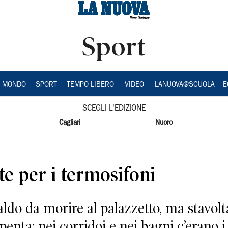
Sport
A MONDO
SPORT
TEMPO LIBERO
VIDEO
LANUOVA@SCUOLA
E
SCEGLI L'EDIZIONE
Cagliari
Nuoro
te per i termosifoni
aldo da morire al palazzetto, ma stavolt
penta: nei corridoi e nei bagni c’erano 