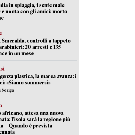
dia in spiaggia, i sente male
e nuota con gli amici: morto
ne
e
 Smeralda, controlli a tappeto
arabinieri: 20 arresti e 135
nce in un mese
isi
enza plastica, la marea avanza: i
ci: «Siamo sommersi»
i Soriga
o
 africano, attesa una nuova
ata: l’isola sarà la regione più
ta – Quando è prevista
ennata