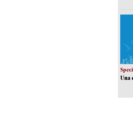
Speci
Una c