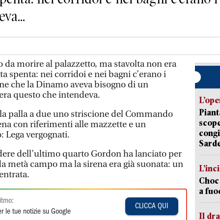
va...
o da morire al palazzetto, ma stavolta non era
ta spenta: nei corridoi e nei bagni c’erano i
ene che la Dinamo aveva bisogno di un
era questo che intendeva.
L’ope
Piant
la palla a due uno striscione del Commando
scope
ena con riferimenti alle mazzette e un
congi
: Lega vergognati.
Sarde
dere dell’ultimo quarto Gordon ha lanciato per
 da metà campo ma la sirena era già suonata: un
L’inc
entrata.
Choc 
a fuo
itmo:
CLICCA QUI
r le tue notizie su Google
Il d