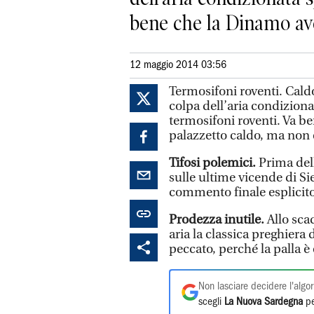
bene che la Dinamo ave
12 maggio 2014 03:56
Termosifoni roventi. Cald
colpa dell’aria condiziona
termosifoni roventi. Va b
palazzetto caldo, ma non 
Tifosi polemici.
Prima del
sulle ultime vicende di Si
commento finale esplicito
Prodezza inutile.
Allo sca
aria la classica preghiera
peccato, perché la palla è 
Non lasciare decidere l'algor
scegli
La Nuova Sardegna
pe