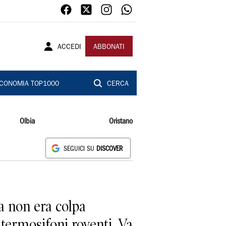
ACCEDI
ABBONATI
CONOMIA TOP1000
CERCA
Olbia
Oristano
SEGUICI SU
DISCOVER
a non era colpa
i termosifoni roventi. Va