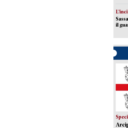
L’inc
Sassa
il gu
Speci
Arci