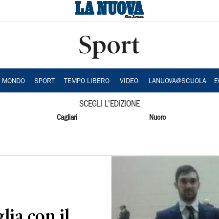
Sport
A MONDO
SPORT
TEMPO LIBERO
VIDEO
LANUOVA@SCUOLA
E
SCEGLI L'EDIZIONE
Cagliari
Nuoro
lia con il