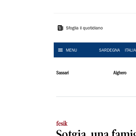
La
Nuova
Sardegna
Sfoglia il quotidiano
MENU
SARDEGNA
ITALI
Sassari
Alghero
fesik
Sotgia, una famig