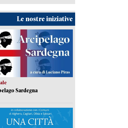
Le nostre iniziative
ale
pelago Sardegna