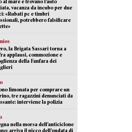
 al mare e trovano l’auto
giata, vacanza da incubo per due
i: «Rubati pc e timbri
ssionali, potrebbero falsificare
ette»
nios
ro, la Brigata Sassari torna a
fra applausi, commozione e
oglienza della Fanfara dei
glieri
so
ono limonata per comprare un
ino, tre ragazzini denunciati da
ssante: interviene la polizia
o
gna nella morsa dell’anticiclone
ano: arriva il picco dell’ondata di