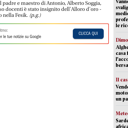
Vanno
l padre e maestro di Antonio, Alberto Soggia,
svali
o docenti è stato insignito dell'Alloro d'oro -
medic
o nella Fesik.
(p.g.)
profe
le ric
itmo:
CLICCA QUI
r le tue notizie su Google
Dimo
Alghe
casa 
l'acc
bersa
Il ca
Vend
motor
un pa
Mete
Sarde
afric