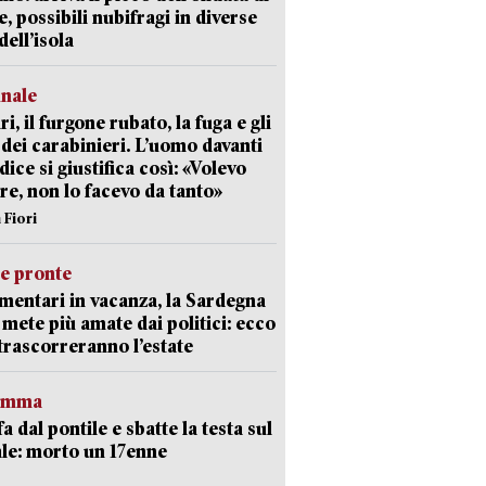
e, possibili nubifragi in diverse
dell’isola
unale
ri, il furgone rubato, la fuga e gli
 dei carabinieri. L’uomo davanti
dice si giustifica così: «Volevo
re, non lo facevo da tanto»
 Fiori
ie pronte
mentari in vacanza, la Sardegna
e mete più amate dai politici: ecco
trascorreranno l’estate
ramma
fa dal pontile e sbatte la testa sul
le: morto un 17enne