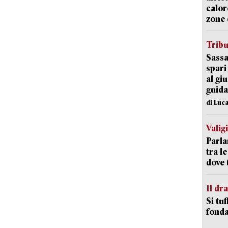
calor
zone 
Trib
Sassa
spari
al giu
guida
di Luca
Valig
Parla
tra l
dove 
Il d
Si tuf
fonda