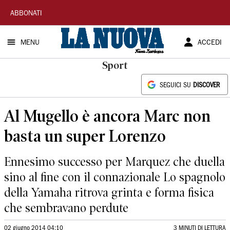
La
ABBONATI
Nuova
MENU
ACCEDI
Sardegna
Sport
SEGUICI SU
DISCOVER
Al Mugello è ancora Marc non
basta un super Lorenzo
Ennesimo successo per Marquez che duella
sino al fine con il connazionale Lo spagnolo
della Yamaha ritrova grinta e forma fisica
che sembravano perdute
02 giugno 2014 04:10
3 MINUTI DI LETTURA