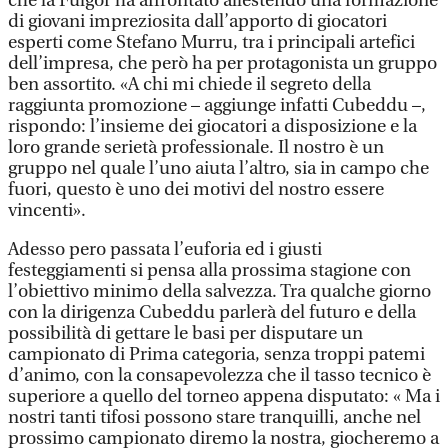
che la Fulgor ha affrontato allestendo una formazione
di giovani impreziosita dall’apporto di giocatori
esperti come Stefano Murru, tra i principali artefici
dell’impresa, che però ha per protagonista un gruppo
ben assortito. «A chi mi chiede il segreto della
raggiunta promozione – aggiunge infatti Cubeddu –,
rispondo: l’insieme dei giocatori a disposizione e la
loro grande serietà professionale. Il nostro è un
gruppo nel quale l’uno aiuta l’altro, sia in campo che
fuori, questo è uno dei motivi del nostro essere
vincenti».
Adesso pero passata l’euforia ed i giusti
festeggiamenti si pensa alla prossima stagione con
l’obiettivo minimo della salvezza. Tra qualche giorno
con la dirigenza Cubeddu parlerà del futuro e della
possibilità di gettare le basi per disputare un
campionato di Prima categoria, senza troppi patemi
d’animo, con la consapevolezza che il tasso tecnico è
superiore a quello del torneo appena disputato: « Ma i
nostri tanti tifosi possono stare tranquilli, anche nel
prossimo campionato diremo la nostra, giocheremo a