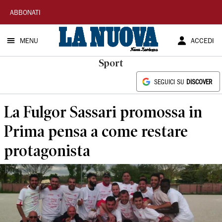
La
ABBONATI
Nuova
MENU
ACCEDI
Sardegna
Sport
SEGUICI SU
DISCOVER
La Fulgor Sassari promossa in
Prima pensa a come restare
protagonista