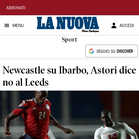
La
ABBONATI
Nuova
MENU
ACCEDI
Sardegna
Sport
SEGUICI SU
DISCOVER
Newcastle su Ibarbo, Astori dice
no al Leeds