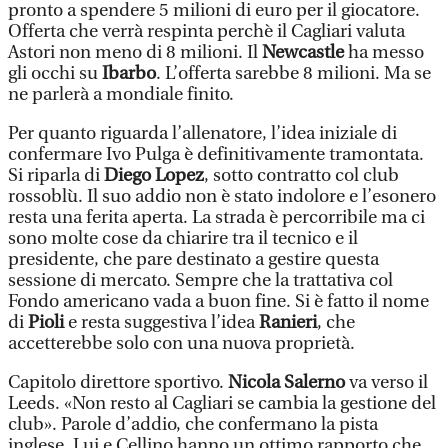
pronto a spendere 5 milioni di euro per il giocatore.
Offerta che verrà respinta perchè il Cagliari valuta
Astori non meno di 8 milioni. Il
Newcastle
ha messo
gli occhi su
Ibarbo
. L’offerta sarebbe 8 milioni. Ma se
ne parlerà a mondiale finito.
Per quanto riguarda l’allenatore, l’idea iniziale di
confermare Ivo Pulga è definitivamente tramontata.
Si riparla di
Diego Lopez
, sotto contratto col club
rossoblù. Il suo addio non è stato indolore e l’esonero
resta una ferita aperta. La strada è percorribile ma ci
sono molte cose da chiarire tra il tecnico e il
presidente, che pare destinato a gestire questa
sessione di mercato. Sempre che la trattativa col
Fondo americano vada a buon fine. Si è fatto il nome
di
Pioli
e resta suggestiva l’idea
Ranieri
, che
accetterebbe solo con una nuova proprietà.
Capitolo direttore sportivo.
Nicola Salerno
va verso il
Leeds. «Non resto al Cagliari se cambia la gestione del
club». Parole d’addio, che confermano la pista
inglese. Lui e Cellino hanno un ottimo rapporto che