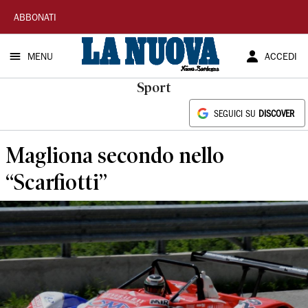
La
ABBONATI
Nuova
MENU
ACCEDI
Sardegna
Sport
SEGUICI SU
DISCOVER
Magliona secondo nello
“Scarfiotti”