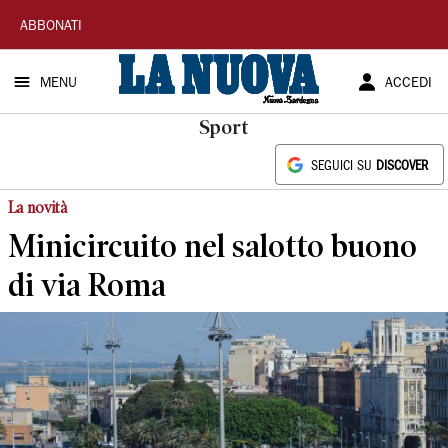
La
ABBONATI
Nuova
MENU
ACCEDI
Sardegna
Sport
SEGUICI SU
DISCOVER
La novità
Minicircuito nel salotto buono
di via Roma