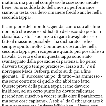
mattina, ma poi nel complesso le cose sono andate
bene. Sono soddisfatto della nostra performance,
siamo in testa, ora devo rimanere freddo anche nella
seconda tappa»,
Il campione del mondo Ogier dal canto suo alla fine
non può che essere soddisfatto del secondo posto in
classifica, visto il suo inizio di gara travagliato. «Ho
fatto il massimo possibile – ha dichiarato – e ho
sempre spinto molto. Continuerò così anche nella
seconda tappa per recuperare quanto più possibile su
Latvala. Ccerto è che in questa tappa sono stato
svantaggiato dalla posizione di partenza, ho perso
davvero troppo tempo prezioso». Terzo a 33”7 è il
norvegese Mads Ostberg, molto su di giri a fine
giornata. «E' successo un po' di tutto – ha ammesso -
ma sono contento di quello che abbiamo fatto.
Queste prove della prima tappa erano davvero
insidiose, ad un certo punto ho dovuto rallentare
perché non riuscivo a vedere nulla oltre il parabrezza,
ma sono cose capitano». A soli 4” da Ostberg quarto è