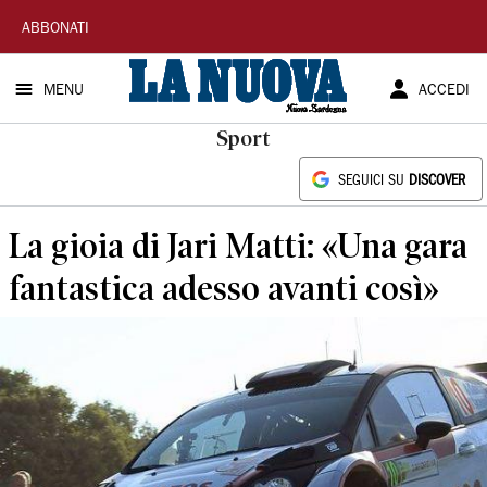
La
ABBONATI
Nuova
MENU
ACCEDI
Sardegna
Sport
SEGUICI SU
DISCOVER
La gioia di Jari Matti: «Una gara
fantastica adesso avanti così»