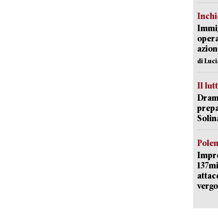
Inch
Immig
opera
azion
di Luc
Il lut
Dramm
prepa
Solin
Pole
Impr
137mi
attac
vergo