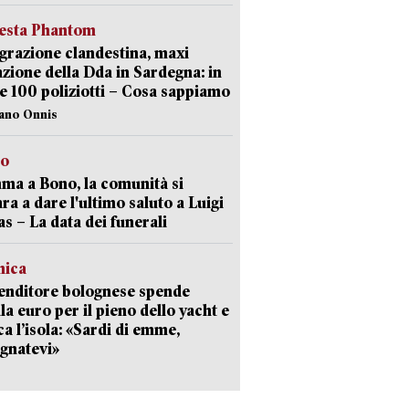
iesta Phantom
razione clandestina, maxi
zione della Dda in Sardegna: in
e 100 poliziotti – Cosa sappiamo
iano Onnis
to
a a Bono, la comunità si
ra a dare l'ultimo saluto a Luigi
as – La data dei funerali
mica
enditore bolognese spende
la euro per il pieno dello yacht e
ca l’isola: «Sardi di emme,
gnatevi»