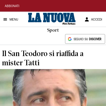
La
ABBONATI
Nuova
MENU
ACCEDI
Sardegna
Sport
SEGUICI SU
DISCOVER
Il San Teodoro si riaffida a
mister Tatti