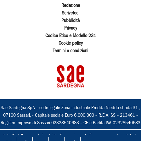
Redazione
Scriveteci
Pubblicità
Privacy
Codice Etico e Modello 231
Cookie policy
Termini e condizioni
Sae Sardegna SpA – sede legale Zona industriale Predda Niedda strada 31 ,
07100 Sassari, - Capitale sociale Euro 6.000.000 – R.E.A. SS – 213461 –
Registro Imprese di Sassari 02328540683 – CF e Partita IVA 02328540683
I diritti delle immagini e dei testi sono riservati. È espressamente vietata la