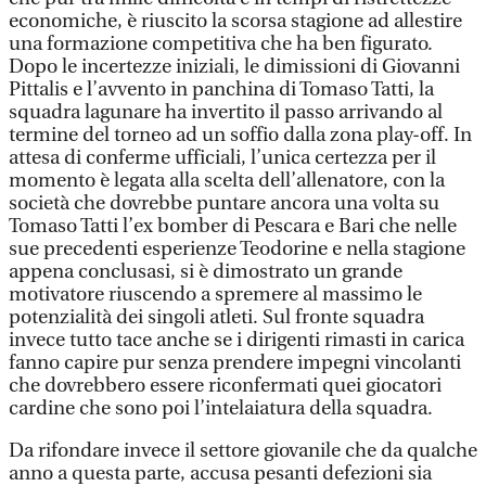
economiche, è riuscito la scorsa stagione ad allestire
una formazione competitiva che ha ben figurato.
Dopo le incertezze iniziali, le dimissioni di Giovanni
Pittalis e l’avvento in panchina di Tomaso Tatti, la
squadra lagunare ha invertito il passo arrivando al
termine del torneo ad un soffio dalla zona play-off. In
attesa di conferme ufficiali, l’unica certezza per il
momento è legata alla scelta dell’allenatore, con la
società che dovrebbe puntare ancora una volta su
Tomaso Tatti l’ex bomber di Pescara e Bari che nelle
sue precedenti esperienze Teodorine e nella stagione
appena conclusasi, si è dimostrato un grande
motivatore riuscendo a spremere al massimo le
potenzialità dei singoli atleti. Sul fronte squadra
invece tutto tace anche se i dirigenti rimasti in carica
fanno capire pur senza prendere impegni vincolanti
che dovrebbero essere riconfermati quei giocatori
cardine che sono poi l’intelaiatura della squadra.
Da rifondare invece il settore giovanile che da qualche
anno a questa parte, accusa pesanti defezioni sia