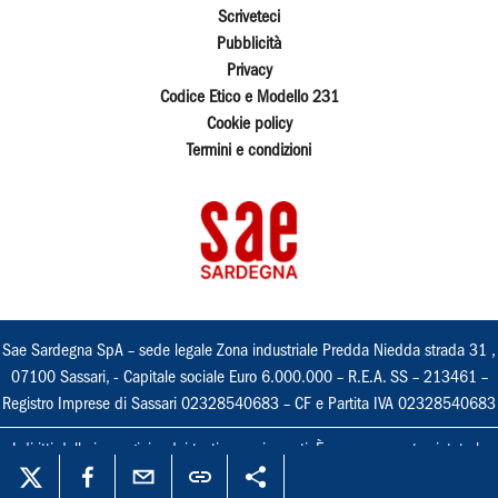
Scriveteci
Pubblicità
Privacy
Codice Etico e Modello 231
Cookie policy
Termini e condizioni
Sae Sardegna SpA – sede legale Zona industriale Predda Niedda strada 31 ,
07100 Sassari, - Capitale sociale Euro 6.000.000 – R.E.A. SS – 213461 –
Registro Imprese di Sassari 02328540683 – CF e Partita IVA 02328540683
I diritti delle immagini e dei testi sono riservati. È espressamente vietata la
loro riproduzione con qualsiasi mezzo e l'adattamento totale o parziale.