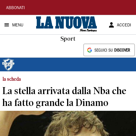
La
ABBONATI
Nuova
MENU
ACCEDI
Sardegna
Sport
SEGUICI SU
DISCOVER
la scheda
La stella arrivata dalla Nba che
ha fatto grande la Dinamo