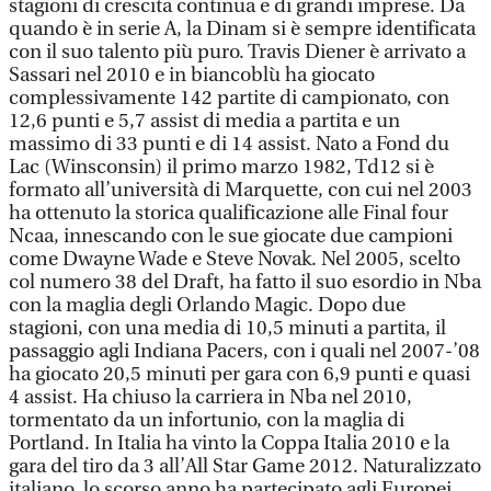
stagioni di crescita continua e di grandi imprese. Da
quando è in serie A, la Dinam si è sempre identificata
con il suo talento più puro. Travis Diener è arrivato a
Sassari nel 2010 e in biancoblù ha giocato
complessivamente 142 partite di campionato, con
12,6 punti e 5,7 assist di media a partita e un
massimo di 33 punti e di 14 assist. Nato a Fond du
Lac (Winsconsin) il primo marzo 1982, Td12 si è
formato all’università di Marquette, con cui nel 2003
ha ottenuto la storica qualificazione alle Final four
Ncaa, innescando con le sue giocate due campioni
come Dwayne Wade e Steve Novak. Nel 2005, scelto
col numero 38 del Draft, ha fatto il suo esordio in Nba
con la maglia degli Orlando Magic. Dopo due
stagioni, con una media di 10,5 minuti a partita, il
passaggio agli Indiana Pacers, con i quali nel 2007-’08
ha giocato 20,5 minuti per gara con 6,9 punti e quasi
4 assist. Ha chiuso la carriera in Nba nel 2010,
tormentato da un infortunio, con la maglia di
Portland. In Italia ha vinto la Coppa Italia 2010 e la
gara del tiro da 3 all’All Star Game 2012. Naturalizzato
italiano, lo scorso anno ha partecipato agli Europei