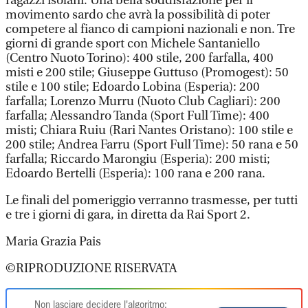
ragazzi isolani. Una bella soddisfazione per il
movimento sardo che avrà la possibilità di poter
competere al fianco di campioni nazionali e non. Tre
giorni di grande sport con Michele Santaniello
(Centro Nuoto Torino): 400 stile, 200 farfalla, 400
misti e 200 stile; Giuseppe Guttuso (Promogest): 50
stile e 100 stile; Edoardo Lobina (Esperia): 200
farfalla; Lorenzo Murru (Nuoto Club Cagliari): 200
farfalla; Alessandro Tanda (Sport Full Time): 400
misti; Chiara Ruiu (Rari Nantes Oristano): 100 stile e
200 stile; Andrea Farru (Sport Full Time): 50 rana e 50
farfalla; Riccardo Marongiu (Esperia): 200 misti;
Edoardo Bertelli (Esperia): 100 rana e 200 rana.
Le finali del pomeriggio verranno trasmesse, per tutti
e tre i giorni di gara, in diretta da Rai Sport 2.
Maria Grazia Pais
©RIPRODUZIONE RISERVATA
Non lasciare decidere l'algoritmo: