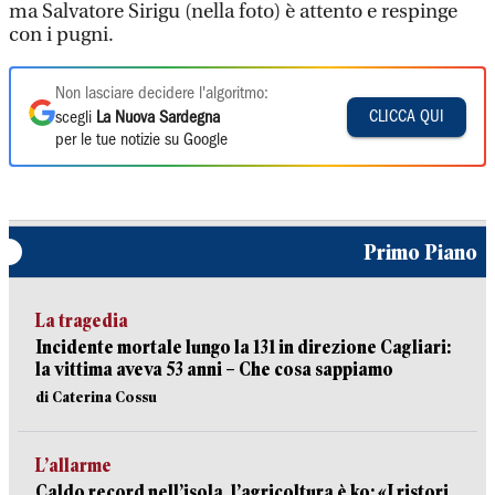
ma Salvatore Sirigu (nella foto) è attento e respinge
con i pugni.
Non lasciare decidere l'algoritmo:
CLICCA QUI
scegli
La Nuova Sardegna
per le tue notizie su Google
Primo Piano
La tragedia
Incidente mortale lungo la 131 in direzione Cagliari:
la vittima aveva 53 anni – Che cosa sappiamo
di Caterina Cossu
L’allarme
Caldo record nell’isola, l’agricoltura è ko: «I ristori