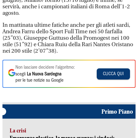
giugno), Milano/Torino (15/16 luglio) e infine, se
servirà, anche i campionati italiani di Roma dell’1-2
agosto.
In mattinata ultime fatiche anche per gli atleti sardi,
Andrea Farru dello Sport Full Time nei 50 farfalla
(25”03), Giuseppe Guttuso della Promogest nei 100
stile (51”92) e Chiara Ruiu della Rari Nantes Oristano
nei 200 stile (2’07”38).
Non lasciare decidere l'algoritmo:
CLICCA QUI
scegli
La Nuova Sardegna
per le tue notizie su Google
Primo Piano
La crisi