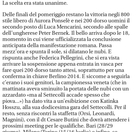
La scelta era stata unanime.
Delle finali del pomeriggio restano la vittoria negli 800
stile libero di Aurora Ponselè e nei 200 dorso uomini il
secondo posto di Luca Mencarini, secondo alle spalle
dell’ungherese Peter Bernek. Il bello arriva dopo le 18,
momento in cui viene ufficializzata la conclusione
anticipata della manifestazione romana. Passa
mezz’ora e spunta il sole, si dilatano le nubi. E
rispunta anche Federica Pellegrini, che si era vista
arrivare la sospensione appena entrata in vasca per
fare quei 200 dorso tanto attesi, soprattutto per una
conferma in chiave Berlino 2014. E siccome a seguirla
c’erano i suoi genitori, la campionessa veneta (che in
mattinata aveva sminuito la portata delle nubi con un
azzardato «ma al Settecolli accade spesso che
piova...») ha dato vita a un’esibizione con Katinka
Hosszu, alla sua dodicesima gara del Settecolli. Per il
resto, senza riscontri la staffetta (Orsi, Leonardi,
Magnini), con il dt Cesare Butini che dovrà attendere i
prossimi meeting per le qualifiche. Bari (28/29