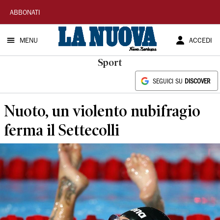
La
ABBONATI
Nuova
MENU
ACCEDI
Sardegna
Sport
SEGUICI SU
DISCOVER
Nuoto, un violento nubifragio
ferma il Settecolli