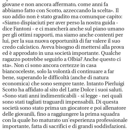
giovane e non ancora affermato, come anni fa
abbiamo fatto con Scotto, azzeccando la scelta». Il
suo addio non è stato gradito ma comunque capito:
«Siamo dispiaciuti per aver perso la nostra guida -
dice Fantoni - e ci mancherà anche sul piano umano
per gli ottimi rapporti, ma siamo anche contenti per
lui, per la sua nuova opportunità di far valere il suo
credo calcistico. Aveva bisogno di mettersi alla prova
ed è approdato in una società importante. Qualche
ragazzo potrebbe seguirlo a Olbia? Anche questo ci
sta». Non ci sono ancora certezze in casa
biancoceleste, solo la volontà di continuare a far
bene, superando le difficoltà (anche di natura
economica) che sono sempre tante. Intanto Pierluigi
Scotto ha affidato al sito del Latte Dolce i suoi saluti.
«Sono stati anni indimenticabili - si legge - nei quali
sono stati tagliati traguardi impensabili. Di questa
società sono stato prima un giocatore e poi allenatore
delle giovanili, fino a raggiungere la prima squadra
con la quale ho maturato un'esperienza professionale
importante, fatta di sacrifici e di grandi soddisfazioni.