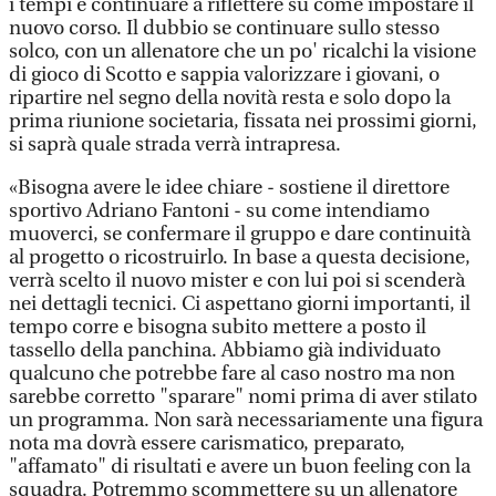
i tempi e continuare a riflettere su come impostare il
nuovo corso. Il dubbio se continuare sullo stesso
solco, con un allenatore che un po' ricalchi la visione
di gioco di Scotto e sappia valorizzare i giovani, o
ripartire nel segno della novità resta e solo dopo la
prima riunione societaria, fissata nei prossimi giorni,
si saprà quale strada verrà intrapresa.
«Bisogna avere le idee chiare - sostiene il direttore
sportivo Adriano Fantoni - su come intendiamo
muoverci, se confermare il gruppo e dare continuità
al progetto o ricostruirlo. In base a questa decisione,
verrà scelto il nuovo mister e con lui poi si scenderà
nei dettagli tecnici. Ci aspettano giorni importanti, il
tempo corre e bisogna subito mettere a posto il
tassello della panchina. Abbiamo già individuato
qualcuno che potrebbe fare al caso nostro ma non
sarebbe corretto "sparare" nomi prima di aver stilato
un programma. Non sarà necessariamente una figura
nota ma dovrà essere carismatico, preparato,
"affamato" di risultati e avere un buon feeling con la
squadra. Potremmo scommettere su un allenatore