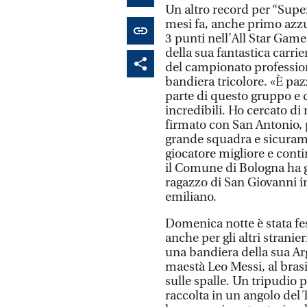
Un altro record per “Super
mesi fa, anche primo azzur
3 punti nell’All Star Game
della sua fantastica carri
del campionato profession
bandiera tricolore. «È pazz
parte di questo gruppo e d
incredibili. Ho cercato d
firmato con San Antonio,
grande squadra e sicurame
giocatore migliore e conti
il Comune di Bologna ha gi
ragazzo di San Giovanni i
emiliano.
Domenica notte è stata fe
anche per gli altri strani
una bandiera della sua Ar
maestà Leo Messi, al brasi
sulle spalle. Un tripudio 
raccolta in un angolo del 