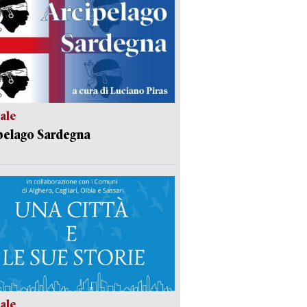
ale
pelago Sardegna
ale