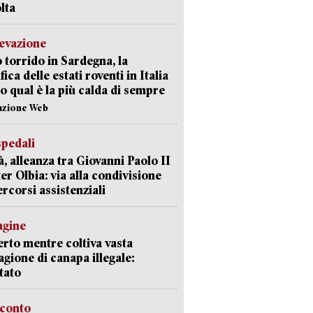
lta
levazione
 torrido in Sardegna, la
fica delle estati roventi in Italia
o qual è la più calda di sempre
azione Web
spedali
à, alleanza tra Giovanni Paolo II
er Olbia: via alla condivisione
ercorsi assistenziali
agine
rto mentre coltiva vasta
agione di canapa illegale:
tato
cconto