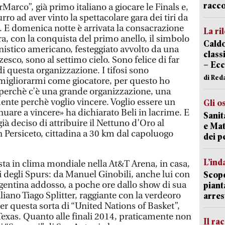
racco
Marco”, già primo italiano a giocare le Finals e,
ro ad aver vinto la spettacolare gara dei tiri da
. E domenica notte è arrivata la consacrazione
La ri
era, con la conquista del primo anello, il simbolo
Caldo
istico americano, festeggiato avvolto da una
classi
esco, sono al settimo cielo. Sono felice di far
– Ecc
i questa organizzazione. I tifosi sono
di Red
i migliorarmi come giocatore, per questo ho
 perchè c’è una grande organizzazione, una
nte perchè voglio vincere. Voglio essere un
Gli o
nuare a vincere» ha dichiarato Beli in lacrime. E
Sanit
à deciso di attribuire il Nettuno d’Oro al
e Mat
n Persiceto, cittadina a 30 km dal capoluogo
dei p
L’ind
sta in clima mondiale nella At&T Arena, in casa,
eri degli Spurs: da Manuel Ginobili, anche lui con
Scope
gentina addosso, a poche ore dallo show di sua
piant
liano Tiago Splitter, raggiante con la verdeoro
arres
per questa sorta di “United Nations of Basket”,
Texas. Quanto alle finali 2014, praticamente non
Il ra