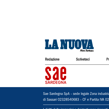
Redazione
Scriveteci
P
Sae Sardegna SpA – sede legale Zona industri
di Sassari 02328540683 – CF e Partita IVA