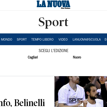
Sport
A MONDO
SPORT
TEMPO LIBERO
VIDEO
LANUOVA@SCUOLA
E
SCEGLI L'EDIZIONE
Cagliari
Nuoro
fo, Belinelli