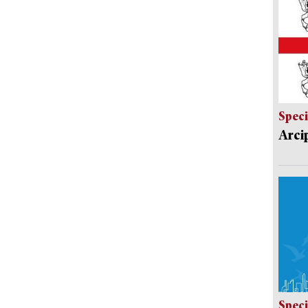
Speci
Arci
Speci