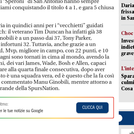
li “Speroni” di San Antonio hanno sempre
Daria
mi conquistando il titolo 4 a 1, e gara 5 chiusa
friss
in Sa
ria in quindici anni per i “vecchietti” guidati
h: il veterano Tim Duncan ha infatti già 38
Choc 
bili è a un passo dai 37, Tony Parker,
Inves
infortuni 32. Tuttavia, anche grazie a un
indie
, Mvp, migliore in campo, con 22 punti, e 10
grave
pagni sono tornati in cima al mondo, avendo la
mi, dei vari James, Wade, Bosh e Allen, capaci
L’int
re alla quarta finale consecutiva, dopo aver
to è una squadra vera, ed è questo che la fa così
Spara
ha commentato Manu Ginobili, mentre attorno a
culmi
a grande della SpursNation.
Cosa 
itmo:
CLICCA QUI
r le tue notizie su Google