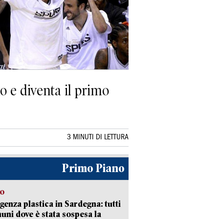
o e diventa il primo
3 MINUTI DI LETTURA
Primo Piano
so
enza plastica in Sardegna: tutti
uni dove è stata sospesa la