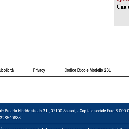
Una c
ubblicità
Privacy
Codice Etico e Modello 231
ale Predda Niedda strada 31 , 07100 Sassari, - Capitale sociale Euro 6.000.
 02328540683