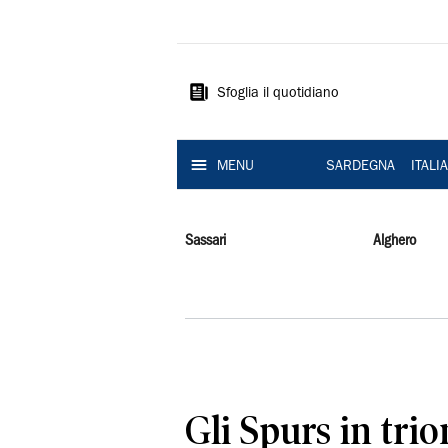
La
Nuova
Sardegna
Sfoglia il quotidiano
MENU
SARDEGNA
ITALI
Sassari
Alghero
Gli Spurs in trion