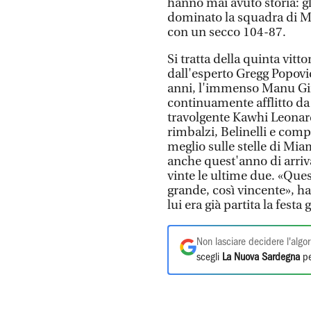
hanno mai avuto storia: g
dominato la squadra di Mia
con un secco 104-87.
Si tratta della quinta vitto
dall'esperto Gregg Popovic
anni, l'immenso Manu Gino
continuamente afflitto da 
travolgente Kawhi Leonard
rimbalzi, Belinelli e com
meglio sulle stelle di Mia
anche quest'anno di arriva
vinte le ultime due. «Ques
grande, così vincente», 
lui era già partita la fest
Non lasciare decidere l'algor
scegli
La Nuova Sardegna
pe