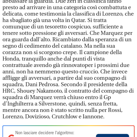
abbassare la guardia. Due zeri in classifica fanno
presto ad arrivare in una categoria così combattuta e
delicata, come testimonia la classifica di Lorenzo, che
ha sbagliato già una volta in Qatar. Si tratta
comunque di un tesoretto cospicuo, sufficiente a
tenere sotto pressione gli avversari. Che Marquez per
ora guarda dall'alto. Ricambiato dalla speranza di un
segno di cedimento del catalano. Ma nella sua
corazza non si scorgono crepe. Il campione della
Honda, tranquillo anche dal punti di vista
contrattuale avendo già rinnovatoper i prossimi due
anni, non ha nemmeno questo cruccio. Che invece
affligge gli avversari, a partire dal suo compagno di
squadra, Dani Pedrosa. Secondo il presidente della
HRC, Shouey Nakamoto, il contratto del compagno di
squadra di Marquez verrà chiuso entro il Gp
d'Inghilterra a Silverstone, quindi, senza fretta,
mentre ancora non è stato scritto nulla per Rossi,
Lorenzo, Dovizioso, Crutchlow e Iannone.
Non lasciare decidere l'algoritmo: