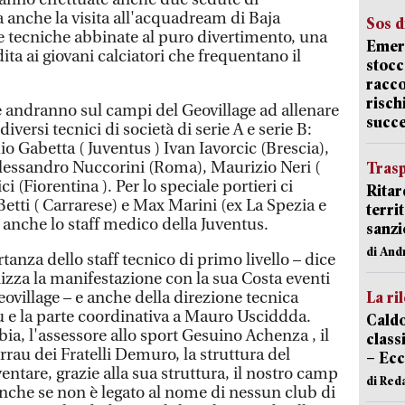
anche la visita all'acquadream di Baja
Sos d
 tecniche abbinate al puro divertimento, una
Emerg
a ai giovani calciatori che frequentano il
stocc
racco
risch
 andranno sul campi del Geovillage ad allenare
succ
iversi tecnici di società di serie A e serie B:
o Gabetta ( Juventus ) Ivan Iavorcic (Brescia),
lessandro Nuccorini (Roma), Maurizio Neri (
Trasp
 (Fiorentina ). Per lo speciale portieri ci
Ritar
etti ( Carrarese) e Max Marini (ex La Spezia e
terri
 anche lo staff medico della Juventus.
sanzi
di And
tanza dello staff tecnico di primo livello – dice
zza la manifestazione con la sua Costa eventi
eovillage – e anche della direzione tecnica
La ri
 e la parte coordinativa a Mauro Usciddda.
Caldo
ia, l'assessore allo sport Gesuino Achenza , il
classi
rau dei Fratelli Demuro, la struttura del
– Ecc
entare, grazie alla sua struttura, il nostro camp
di Red
 anche se non è legato al nome di nessun club di