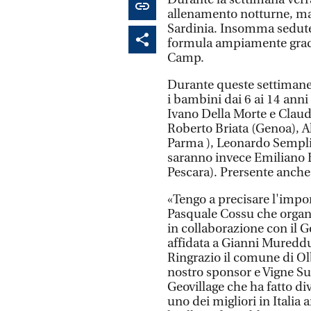
allenamento notturne, ma 
Sardinia. Insomma sedute
formula ampiamente gradit
Camp.
Durante queste settimane
i bambini dai 6 ai 14 anni d
Ivano Della Morte e Claudi
Roberto Briata (Genoa), A
Parma ), Leonardo Semplici
saranno invece Emiliano B
Pescara). Prersente anche
«Tengo a precisare l'impor
Pasquale Cossu che organi
in collaborazione con il G
affidata a Gianni Mureddu
Ringrazio il comune di Olb
nostro sponsor e Vigne Sur
Geovillage che ha fatto div
uno dei migliori in Italia