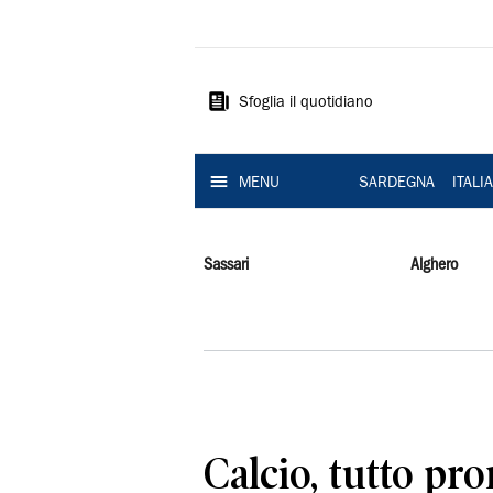
La
Nuova
Sardegna
Sfoglia il quotidiano
MENU
SARDEGNA
ITALI
Sassari
Alghero
Calcio, tutto pro