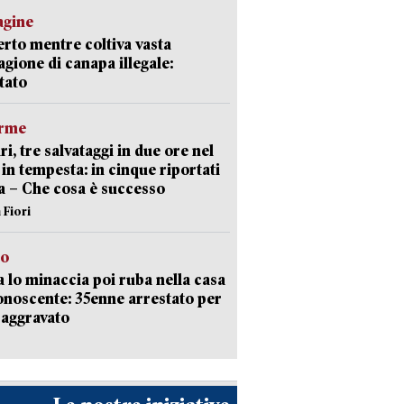
agine
rto mentre coltiva vasta
agione di canapa illegale:
tato
arme
ri, tre salvataggi in due ore nel
in tempesta: in cinque riportati
va – Che cosa è successo
 Fiori
to
 lo minaccia poi ruba nella casa
onoscente: 35enne arrestato per
 aggravato