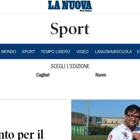
Sport
A MONDO
SPORT
TEMPO LIBERO
VIDEO
LANUOVA@SCUOLA
E
SCEGLI L'EDIZIONE
Cagliari
Nuoro
nto per il