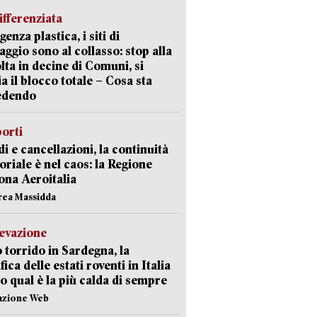
ifferenziata
enza plastica, i siti di
aggio sono al collasso: stop alla
lta in decine di Comuni, si
ia il blocco totale – Cosa sta
edendo
orti
di e cancellazioni, la continuità
toriale è nel caos: la Regione
ona Aeroitalia
rea Massidda
levazione
 torrido in Sardegna, la
fica delle estati roventi in Italia
o qual è la più calda di sempre
azione Web