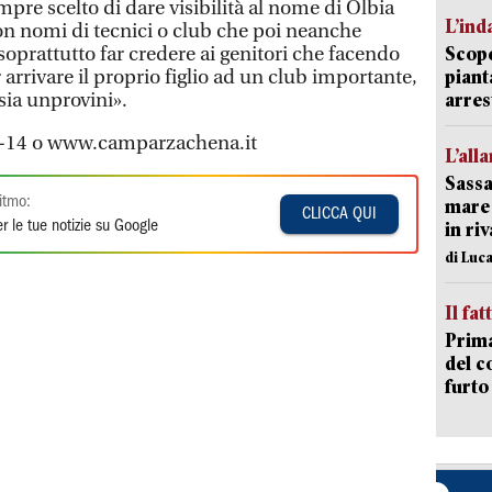
mpre scelto di dare visibilità al nome di Olbia
L’ind
n nomi di tecnici o club che poi neanche
oprattutto far credere ai genitori che facendo
Scope
 arrivare il proprio figlio ad un club importante,
piant
sia unprovini».
arres
8-14 o www.camparzachena.it
L’all
Sassa
itmo:
mare 
CLICCA QUI
r le tue notizie su Google
in ri
di Luca
Il fat
Prima
del c
furto