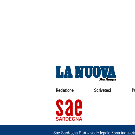
Redazione
Scriveteci
P
Sae Sardegna SpA – sede legale Zona industri