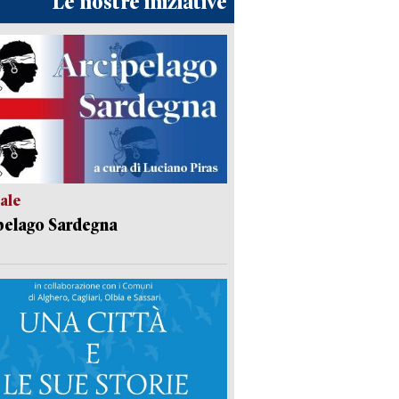
Le nostre iniziative
ale
pelago Sardegna