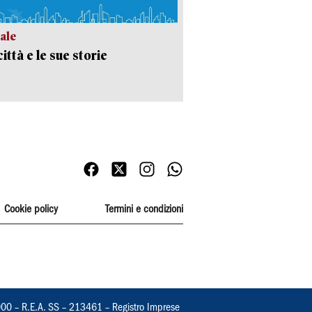
ale
ittà e le sue storie
Cookie policy
Termini e condizioni
000 – R.E.A. SS – 213461 – Registro Imprese