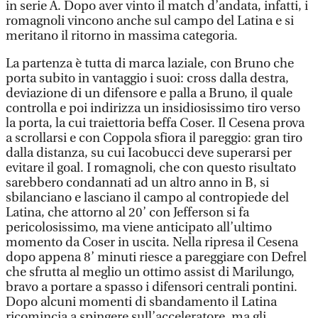
in serie A. Dopo aver vinto il match d’andata, infatti, i
romagnoli vincono anche sul campo del Latina e si
meritano il ritorno in massima categoria.
La partenza è tutta di marca laziale, con Bruno che
porta subito in vantaggio i suoi: cross dalla destra,
deviazione di un difensore e palla a Bruno, il quale
controlla e poi indirizza un insidiosissimo tiro verso
la porta, la cui traiettoria beffa Coser. Il Cesena prova
a scrollarsi e con Coppola sfiora il pareggio: gran tiro
dalla distanza, su cui Iacobucci deve superarsi per
evitare il goal. I romagnoli, che con questo risultato
sarebbero condannati ad un altro anno in B, si
sbilanciano e lasciano il campo al contropiede del
Latina, che attorno al 20’ con Jefferson si fa
pericolosissimo, ma viene anticipato all’ultimo
momento da Coser in uscita. Nella ripresa il Cesena
dopo appena 8’ minuti riesce a pareggiare con Defrel
che sfrutta al meglio un ottimo assist di Marilungo,
bravo a portare a spasso i difensori centrali pontini.
Dopo alcuni momenti di sbandamento il Latina
ricomincia a spingere sull’acceleratore, ma gli