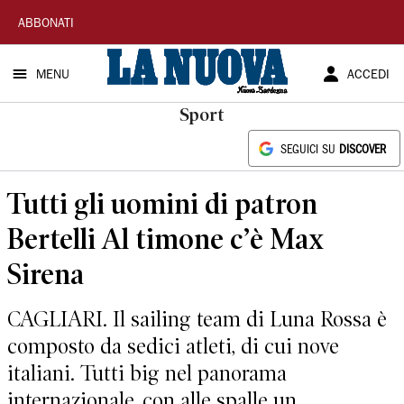
La
ABBONATI
Nuova
MENU
ACCEDI
Sardegna
Sport
SEGUICI SU
DISCOVER
Tutti gli uomini di patron
Bertelli Al timone c’è Max
Sirena
CAGLIARI. Il sailing team di Luna Rossa è
composto da sedici atleti, di cui nove
italiani. Tutti big nel panorama
internazionale, con alle spalle un