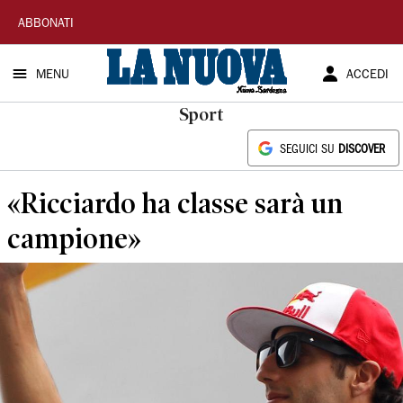
La
ABBONATI
Nuova
MENU
ACCEDI
Sardegna
Sport
SEGUICI SU
DISCOVER
«Ricciardo ha classe sarà un
campione»