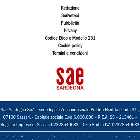
Redazione
Scriveteci
Pubblicità
Privacy
Codice Etico e Modello 231
Cookie policy
Termini e condizioni
Sae Sardegna SpA – sede legale Zona industriale Predda Niedda strada 31 ,
07100 Sassari, - Capitale sociale Euro 6.000.000 – R.E.A. SS – 213461 –
Registro Imprese di Sassari 02328540683 – CF e Partita IVA 02328540683
I diritti delle immagini e dei testi sono riservati. È espressamente vietata la