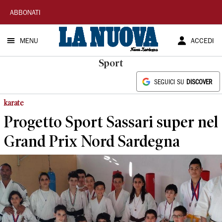
La
ABBONATI
Nuova
MENU
ACCEDI
Sardegna
Sport
SEGUICI SU
DISCOVER
karate
Progetto Sport Sassari super nel
Grand Prix Nord Sardegna