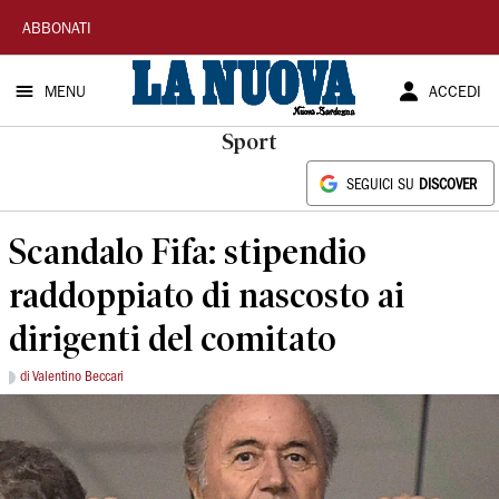
La
ABBONATI
Nuova
MENU
ACCEDI
Sardegna
Sport
SEGUICI SU
DISCOVER
Scandalo Fifa: stipendio
raddoppiato di nascosto ai
dirigenti del comitato
di Valentino Beccari