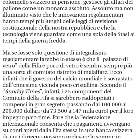
colonnello svizzero in pensione, gestisce gli affari del
pallone come un monarca assoluto. Assoluto ma non
illuminato visto che le innovazioni regolamentari
hanno tempi più lunghi delle leggi di revisione
costituzionale della nostra repubblica e che la
tecnologia viene guardata come una spia della Stasi ai
tempi della guerra fredda.
Ma se fosse solo questione di integralismo
regolamentare farebbe lo stesso è che il “palazzo di
vetro” della Fifa è poco di vetro è sembra sempre più
una sorta di comitato ristretto di malaffare. Ecco
infatti che il governo del calcio mondiale è sovrastato
dall’ennesima vicenda poco cristallina. Secondo il
“
Sunday Times
”, infatti, i 25 componenti del
Comitato della Fifa si sarebbero raddoppiati i
compensi in gran segreto, passando dai 100.000 ai
200.000 dollari (da 73.500 a 147 mila euro) per il loro
impegno part-time. Pare che la Federazione
internazionale consenta che i pagamenti avvengano
su conti aperti dalla Fifa stessa in una banca svizzera
da cui i dirigenti possono prelevare le somme in